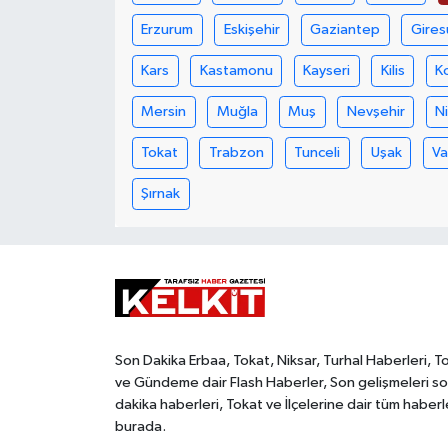
Erzurum
Eskişehir
Gaziantep
Gires
Kars
Kastamonu
Kayseri
Kilis
K
Mersin
Muğla
Muş
Nevşehir
N
Tokat
Trabzon
Tunceli
Uşak
V
Şırnak
Son Dakika Erbaa, Tokat, Niksar, Turhal Haberleri, T
ve Gündeme dair Flash Haberler, Son gelişmeleri s
dakika haberleri, Tokat ve İlçelerine dair tüm haberl
burada.