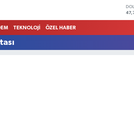
DO
47,
EU
55,
DEM
TEKNOLOJİ
ÖZEL HABER
STE
64,
tası
GRA
666
BİS
13.
BIT
64.