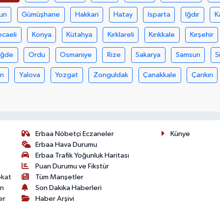
un
Gümüşhane
Hakkari
Hatay
Isparta
Iğdır
K
ocaeli
Konya
Kütahya
Kırklareli
Kırıkkale
Kırşehir
iğde
Ordu
Osmaniye
Rize
Sakarya
Samsun
S
an
Yalova
Yozgat
Zonguldak
Çanakkale
Çankırı
Erbaa Nöbetçi Eczaneler
Künye
Erbaa Hava Durumu
Erbaa Trafik Yoğunluk Haritası
Puan Durumu ve Fikstür
okat
Tüm Manşetler
on
Son Dakika Haberleri
er
Haber Arşivi