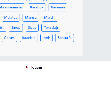
ahramanmaraş
Karabük
Karaman
Malatya
Manisa
Mardin
iirt
Sinop
Sivas
Tekirdağ
Çorum
İstanbul
İzmir
Şanlıurfa
İletişim