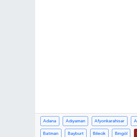
Adana
Adıyaman
Afyonkarahisar
A
Batman
Bayburt
Bilecik
Bingöl