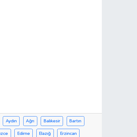
Aydın
Ağrı
Balıkesir
Bartın
üzce
Edirne
Elazığ
Erzincan