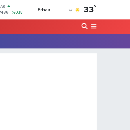
°
LAR
33
Erbaa
7436
%0.18
RO
2510
%0.32
RLİN
4811
%0.38
M ALTIN
0.55
%0.03
T100
779
%-14
COIN
944,08
%-0.18