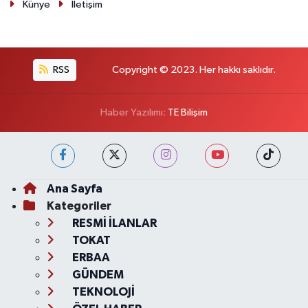
Künye
İletişim
RSS
Copyright © 2023. Her hakkı saklıdır.
Haber Yazılımı:
TE Bilişim
Ana Sayfa
Kategoriler
RESMİ İLANLAR
TOKAT
ERBAA
GÜNDEM
TEKNOLOJİ