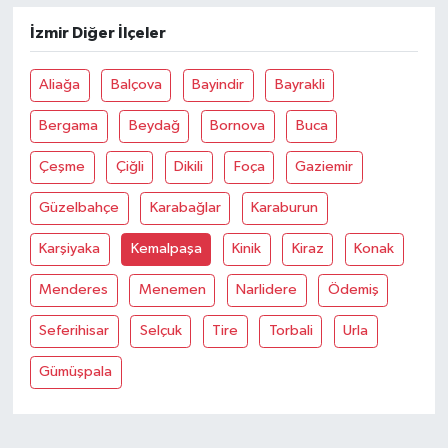
İzmir Diğer İlçeler
Aliağa
Balçova
Bayindir
Bayrakli
Bergama
Beydağ
Bornova
Buca
Çeşme
Çiğli
Dikili
Foça
Gaziemir
Güzelbahçe
Karabağlar
Karaburun
Karşiyaka
Kemalpaşa
Kinik
Kiraz
Konak
Menderes
Menemen
Narlidere
Ödemiş
Seferihisar
Selçuk
Tire
Torbali
Urla
Gümüşpala