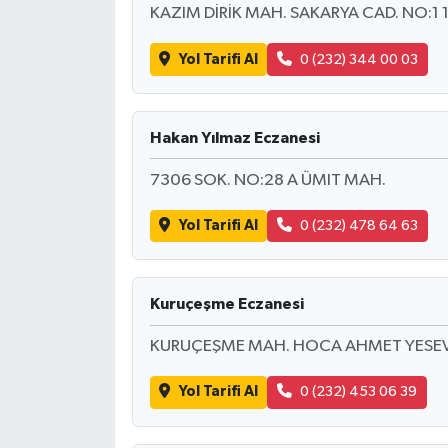
KAZIM DİRİK MAH. SAKARYA CAD. NO:1 
Yol Tarifi Al
0 (232) 344 00 03
Hakan Yılmaz Eczanesi
7306 SOK. NO:28 A ÜMIT MAH.
Yol Tarifi Al
0 (232) 478 64 63
Kuruçeşme Eczanesi
KURUÇEŞME MAH. HOCA AHMET YESEVİ
Yol Tarifi Al
0 (232) 453 06 39