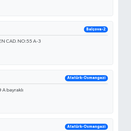
Balçova-2
N CAD. NO:55 A-3
Atatürk-Osmangazi
A bayraklı
Atatürk-Osmangazi