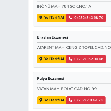
INÖNÜ MAH.784 SOK.NO.1 A
Yol Tarifi Al
0 (232) 343 68 70
Eraslan Eczanesi
ATAKENT MAH. CENGİZ TOPEL CAD. NO
Yol Tarifi Al
0 (232) 362 00 68
Fulya Eczanesi
VATAN MAH. POLAT CAD. NO:99
Yol Tarifi Al
0 (232) 231 64 24