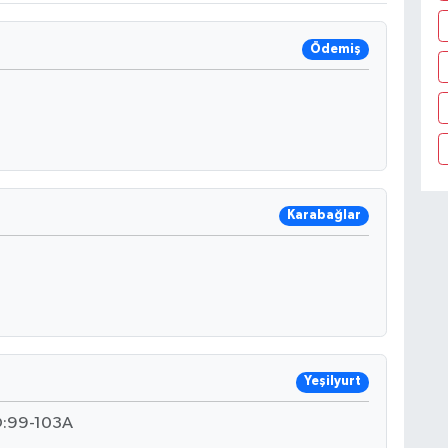
Ödemiş
Karabağlar
Yeşilyurt
O:99-103A