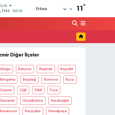
°
OLAR
11
Erbaa
,7143
%0.16
URO
,0317
%-0.02
ERLİN
,2463
%0.07
AM ALTIN
10.40
%0.45
ST100
.799
%70
zmir Diğer İlçeler
TCOIN
.225,61
%-0.63
Aliağa
Balçova
Bayindir
Bayrakli
Bergama
Beydağ
Bornova
Buca
Çeşme
Çiğli
Dikili
Foça
Gaziemir
Güzelbahçe
Karabağlar
Karaburun
Karşiyaka
Kemalpaşa