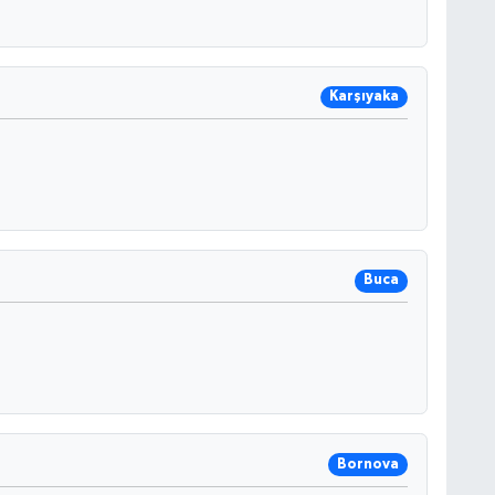
Karşıyaka
Buca
Bornova