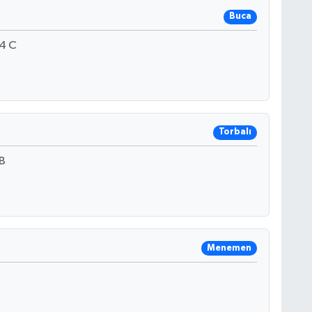
Buca
4 C
Torbalı
B
Menemen