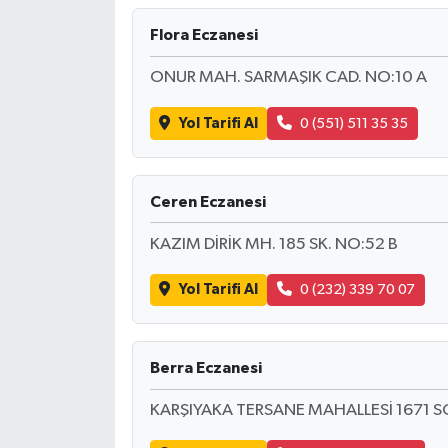
Flora Eczanesi
ONUR MAH. SARMAŞIK CAD. NO:10 A
Yol Tarifi Al
0 (551) 511 35 35
Ceren Eczanesi
KAZIM DİRİK MH. 185 SK. NO:52 B
Yol Tarifi Al
0 (232) 339 70 07
Berra Eczanesi
KARŞIYAKA TERSANE MAHALLESİ 1671 S