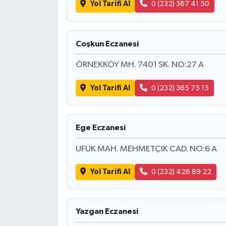
Yol Tarifi Al
0 (232) 367 41 50
Coşkun Eczanesi
ÖRNEKKÖY MH. 7401 SK. NO:27 A
Yol Tarifi Al
0 (232) 365 75 15
Ege Eczanesi
UFUK MAH. MEHMETÇIK CAD. NO:6 A
Yol Tarifi Al
0 (232) 426 89 22
Yazgan Eczanesi