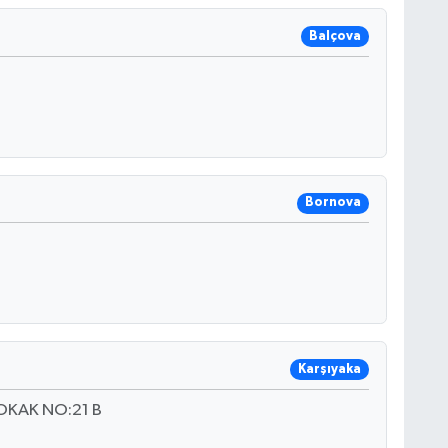
Balçova
Bornova
Karşıyaka
OKAK NO:21 B