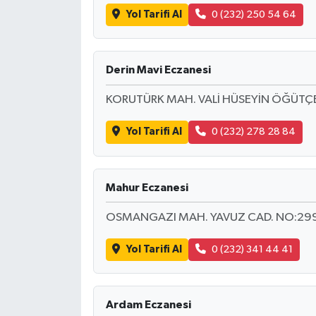
Yol Tarifi Al
0 (232) 250 54 64
Derin Mavi Eczanesi
KORUTÜRK MAH. VALİ HÜSEYİN ÖĞÜTÇE
Yol Tarifi Al
0 (232) 278 28 84
Mahur Eczanesi
OSMANGAZI MAH. YAVUZ CAD. NO:299 
Yol Tarifi Al
0 (232) 341 44 41
Ardam Eczanesi