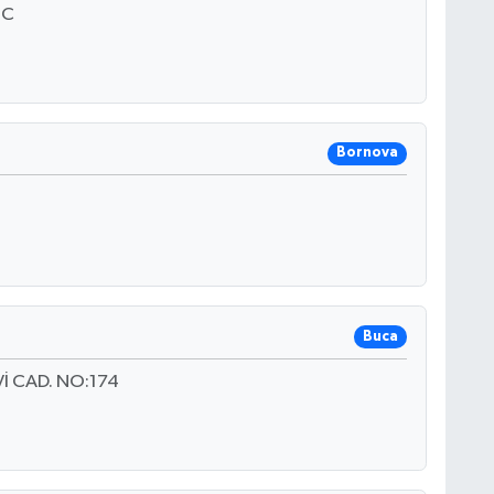
1C
Bornova
Buca
 CAD. NO:174