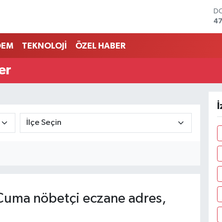
D
47
E
55
DEM
TEKNOLOJİ
ÖZEL HABER
ST
64
er
GR
65
Bİ
13
İ
BI
64
uma nöbetçi eczane adres,