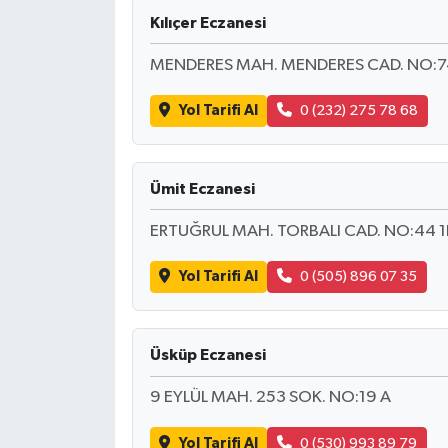
Kılıçer Eczanesi
MENDERES MAH. MENDERES CAD. NO:7
Yol Tarifi Al
0 (232) 275 78 68
Ümit Eczanesi
ERTUĞRUL MAH. TORBALI CAD. NO:44 1
Yol Tarifi Al
0 (505) 896 07 35
Üsküp Eczanesi
9 EYLÜL MAH. 253 SOK. NO:19 A
Yol Tarifi Al
0 (530) 993 89 79