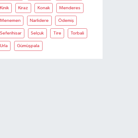
Kinik
Kiraz
Konak
Menderes
Menemen
Narlidere
Ödemiş
Seferihisar
Selçuk
Tire
Torbali
Urla
Gümüşpala