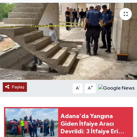
Paylaş
-
+
A
A
Adana'da Yangına
Giden İtfaiye Aracı
Devrildi: 3 İtfaiye Eri