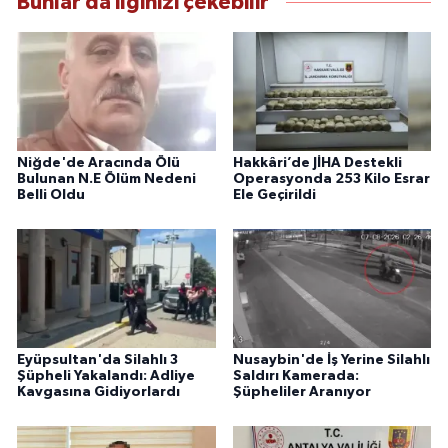
Bunlar da ilginizi çekebilir
Niğde'de Aracında Ölü
Hakkâri’de JİHA Destekli
Bulunan N.E Ölüm Nedeni
Operasyonda 253 Kilo Esrar
Belli Oldu
Ele Geçirildi
Eyüpsultan'da Silahlı 3
Nusaybin'de İş Yerine Silahlı
Şüpheli Yakalandı: Adliye
Saldırı Kamerada:
Kavgasına Gidiyorlardı
Şüpheliler Aranıyor