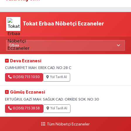
Tokat Erbaa Nöbetçi Eczaneler
Deva Eczanesi
CUMHURİYET MAH. EREK CAD. NO:28 C
0 (356) 715 10 50
Yol Tarifi Al
Gümüş Eczanesi
ERTUĞRUL GAZİ MAH. SAĞLIK CAD. ORKİDE SOK. NO:30
0 (356) 715 38 58
Yol Tarifi Al
Tüm Nöbetçi Eczaneler