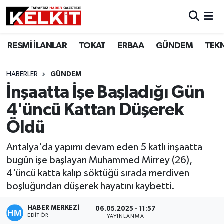
RESMİ İLANLAR
TOKAT
ERBAA
GÜNDEM
TEK
HABERLER
GÜNDEM
İnşaatta İşe Başladığı Gün
4'üncü Kattan Düşerek
Öldü
Antalya'da yapımı devam eden 5 katlı inşaatta
bugün işe başlayan Muhammed Mirrey (26),
4'üncü katta kalıp söktüğü sırada merdiven
boşluğundan düşerek hayatını kaybetti.
HABER MERKEZİ
06.05.2025 - 11:57
EDITÖR
YAYINLANMA