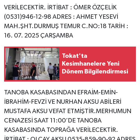
VERİLECEKTİR. İRTİBAT : ÖMER ÖZÇELİK
(0531)946-12-98 ADRES : AHMET YESEVİ
MAH.ŞHT.DURMUŞ TEMUR C.NO:18 TARİH :
16. 07. 2025 ÇARŞAMBA
Tokat'ta
Kesimhanelere Yeni
Dönem Bilgilendirmesi
TANOBA KASABASINDAN EFRAİM-EMİN-
İBRAHİM-FEVZİ VE NURHAN AKSU ABİLERİ
MUSTAFA AKSU VEFAT ETMİŞTİR.MERHUMUN
CENAZESİ SAAT 11:00’DE TANOBA
KASABASINDA TOPRAĞA VERİLECEKTİR.
İRTİBAT : OLCAY AKSU 0535-859-90-92 ADRES