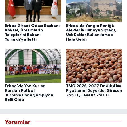
Erbaa Ziraat Odası Başkanı
Erbaa'da Yangın Paniği:
Köksal, Üreticilerin
Alevler İki Binaya Sıçradı,
Taleplerini Bakan
Üst Katlar Kullanılamaz
Yumaklı’ya İletti
Hale Geldi
Erbaa'da Yaz Kur'an
TMO 2026-2027 Fındık Alım
Kursları Futbol
Fiyatlarını Duyurdu: Giresun
Turnuvasında Şampiyon
255 TL, Levant 250 TL
Belli Oldu
Yorumlar