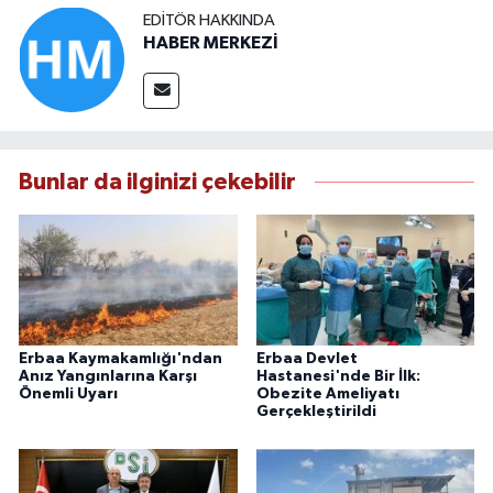
EDITÖR HAKKINDA
HABER MERKEZİ
Bunlar da ilginizi çekebilir
Erbaa Kaymakamlığı'ndan
Erbaa Devlet
Anız Yangınlarına Karşı
Hastanesi'nde Bir İlk:
Önemli Uyarı
Obezite Ameliyatı
Gerçekleştirildi