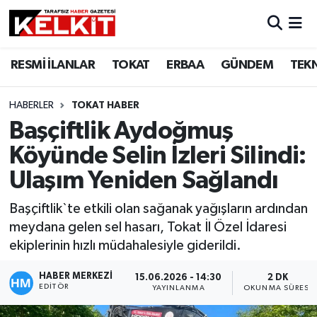
RESMİ İLANLAR
TOKAT
ERBAA
GÜNDEM
TEK
HABERLER
TOKAT HABER
Başçiftlik Aydoğmuş
Köyünde Selin İzleri Silindi:
Ulaşım Yeniden Sağlandı
Başçiftlik`te etkili olan sağanak yağışların ardından
meydana gelen sel hasarı, Tokat İl Özel İdaresi
ekiplerinin hızlı müdahalesiyle giderildi.
HABER MERKEZİ
15.06.2026 - 14:30
2 DK
EDITÖR
YAYINLANMA
OKUNMA SÜRESI