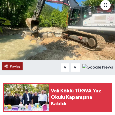
Paylaş
-
+
A
A
Vali Köklü TÜGVA Yaz
Okulu Kapanışına
Katıldı