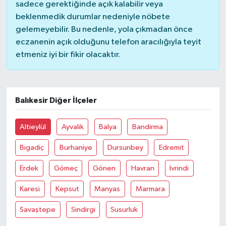
sadece gerektiğinde açık kalabilir veya
beklenmedik durumlar nedeniyle nöbete
gelemeyebilir. Bu nedenle, yola çıkmadan önce
eczanenin açık olduğunu telefon aracılığıyla teyit
etmeniz iyi bir fikir olacaktır.
Balıkesir Diğer İlçeler
Altieylül
Ayvalik
Balya
Bandirma
Bigadiç
Burhaniye
Dursunbey
Edremit
Erdek
Gömeç
Gönen
Havran
İvrindi
Karesi
Kepsut
Manyas
Marmara
Savaştepe
Sindirgi
Susurluk