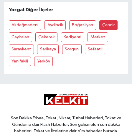
Yozgat Diğer İlçeler
Akdağmadeni
Aydincik
Boğazliyan
Çandir
Çayiralan
Çekerek
Kadişehri
Merkez
Saraykent
Sarikaya
Sorgun
Şefaatli
Yenifakili
Yerköy
Son Dakika Erbaa, Tokat, Niksar, Turhal Haberleri, Tokat ve
Gündeme dair Flash Haberler, Son gelişmeleri son dakika
haberleri, Tokat ve İlçelerine dair tüm haberler burada.