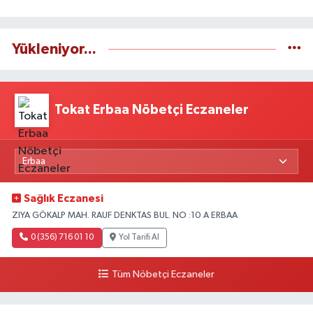
Yükleniyor...
Tokat Erbaa Nöbetçi Eczaneler
Sağlık Eczanesi
ZIYA GÖKALP MAH. RAUF DENKTAS BUL. NO :10 A ERBAA
0 (356) 716 01 10
Yol Tarifi Al
Tüm Nöbetçi Eczaneler