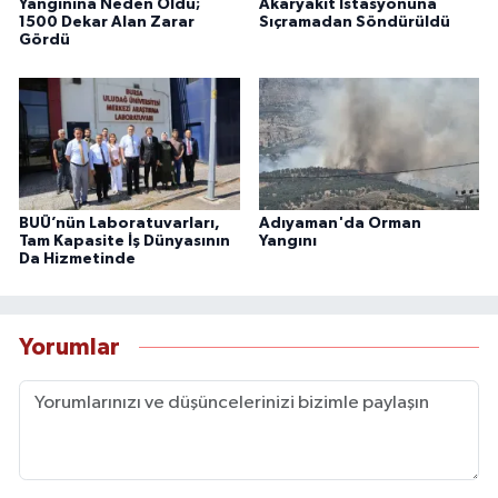
Yangınına Neden Oldu;
Akaryakıt İstasyonuna
1500 Dekar Alan Zarar
Sıçramadan Söndürüldü
Gördü
BUÜ’nün Laboratuvarları,
Adıyaman'da Orman
Tam Kapasite İş Dünyasının
Yangını
Da Hizmetinde
Yorumlar