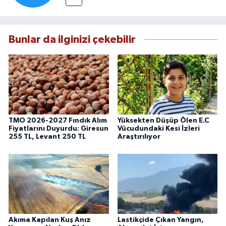
Bunlar da ilginizi çekebilir
TMO 2026-2027 Fındık Alım
Yüksekten Düşüp Ölen E.C
Fiyatlarını Duyurdu: Giresun
Vücudundaki Kesi İzleri
255 TL, Levant 250 TL
Araştırılıyor
Akıma Kapılan Kuş Anız
Lastikçide Çıkan Yangın,