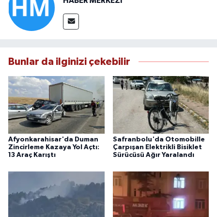
HABER MERKEZİ
Bunlar da ilginizi çekebilir
Afyonkarahisar'da Duman
Safranbolu'da Otomobille
Zincirleme Kazaya Yol Açtı:
Çarpışan Elektrikli Bisiklet
13 Araç Karıştı
Sürücüsü Ağır Yaralandı