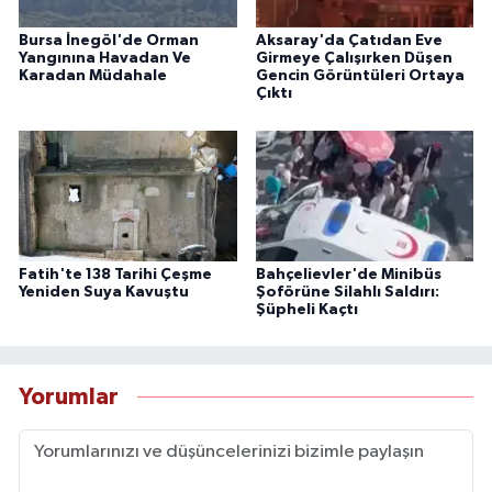
Bursa İnegöl'de Orman
Aksaray'da Çatıdan Eve
Yangınına Havadan Ve
Girmeye Çalışırken Düşen
Karadan Müdahale
Gencin Görüntüleri Ortaya
Çıktı
Fatih'te 138 Tarihi Çeşme
Bahçelievler'de Minibüs
Yeniden Suya Kavuştu
Şoförüne Silahlı Saldırı:
Şüpheli Kaçtı
Yorumlar