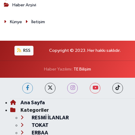
Haber Arşivi
Künye
İletişim
RSS
Copyright © 2023. Her hakkı saklıdır.
Haber Yazılımı:
TE Bilişim
Ana Sayfa
Kategoriler
RESMİ İLANLAR
TOKAT
ERBAA