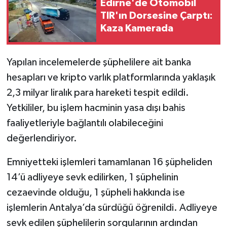
Edirne'de Otomobil
TIR'ın Dorsesine Çarptı:
Kaza Kamerada
Yapılan incelemelerde şüphelilere ait banka
hesapları ve kripto varlık platformlarında yaklaşık
2,3 milyar liralık para hareketi tespit edildi.
Yetkililer, bu işlem hacminin yasa dışı bahis
faaliyetleriyle bağlantılı olabileceğini
değerlendiriyor.
Emniyetteki işlemleri tamamlanan 16 şüpheliden
14’ü adliyeye sevk edilirken, 1 şüphelinin
cezaevinde olduğu, 1 şüpheli hakkında ise
işlemlerin Antalya’da sürdüğü öğrenildi. Adliyeye
sevk edilen şüphelilerin sorgularının ardından