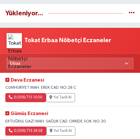
Yükleniyor...
Tokat Erbaa Nöbetçi Eczaneler
Deva Eczanesi
CUMHURİYET MAH. EREK CAD. NO:28 C
0 (356) 715 10 50
Yol Tarifi Al
Gümüş Eczanesi
ERTUĞRUL GAZİ MAH. SAĞLIK CAD. ORKİDE SOK. NO:30
0 (356) 715 38 58
Yol Tarifi Al