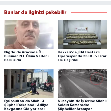
Bunlar da ilginizi çekebilir
Niğde'de Aracında Ölü
Hakkâri’de JİHA Destekli
Bulunan N.E Ölüm Nedeni
Operasyonda 253 Kilo Esrar
Belli Oldu
Ele Geçirildi
Eyüpsultan'da Silahlı 3
Nusaybin'de İş Yerine Silahlı
Şüpheli Yakalandı: Adliye
Saldırı Kamerada:
Kavgasına Gidiyorlardı
Şüpheliler Aranıyor