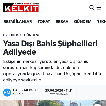
RESMİ İLANLAR
TOKAT
ERBAA
GÜNDEM
TEK
HABERLER
GÜNDEM
Yasa Dışı Bahis Şüphelileri
Adliyede
Eskişehir merkezli yürütülen yasa dışı bahis
soruşturması kapsamında düzenlenen
operasyonda gözaltına alınan 16 şüpheliden 14’ü
adliyeye sevk edildi.
HABER MERKEZİ
25.06.2026 - 11:11
EDITÖR
YAYINLANMA