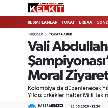
RESMİ İLANLAR
TOKAT
ERBAA
GÜN
HABERLER
TOKAT HABER
Vali Abdulla
Şampiyonası’n
Moral Ziyaret
Kolombiya’da düzenlenecek Yıld
Yıldız Erkekler Halter Milli Takı
HABER MERKEZİ
25.06.2026 - 12:26