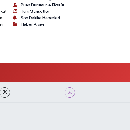
Puan Durumu ve Fikstür
okat
Tüm Manşetler
on
Son Dakika Haberleri
er
Haber Arşivi