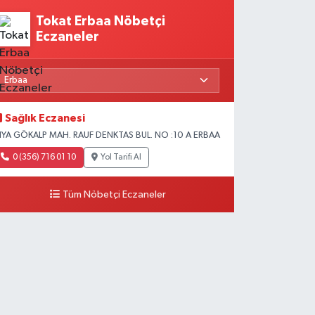
Tokat Erbaa Nöbetçi
Eczaneler
Sağlık Eczanesi
IYA GÖKALP MAH. RAUF DENKTAS BUL. NO :10 A ERBAA
0 (356) 716 01 10
Yol Tarifi Al
Tüm Nöbetçi Eczaneler