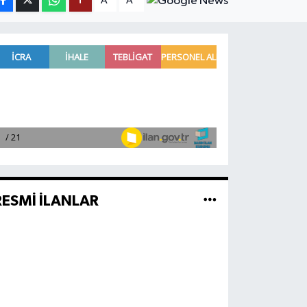
A
A
RESMİ İLANLAR