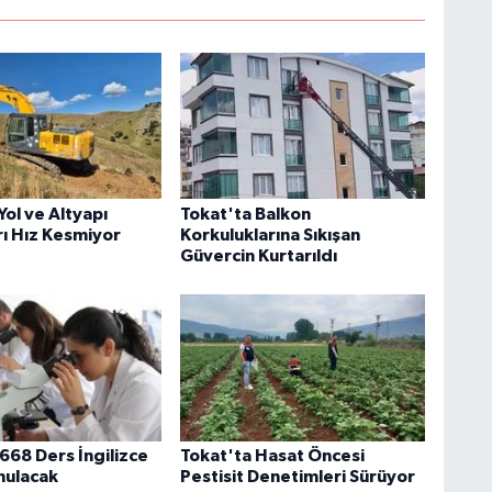
ol ve Altyapı
Tokat'ta Balkon
rı Hız Kesmiyor
Korkuluklarına Sıkışan
Güvercin Kurtarıldı
68 Ders İngilizce
Tokat'ta Hasat Öncesi
nulacak
Pestisit Denetimleri Sürüyor