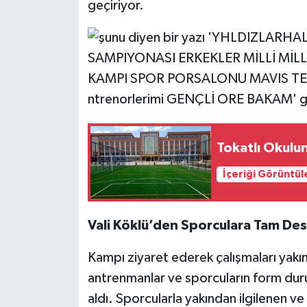
geçiriyor.
Tokatlı Okulun
İçeriği Görüntül
Vali Köklü’den Sporculara Tam De
Kampı ziyaret ederek çalışmaları yakı
antrenmanlar ve sporcuların form duru
aldı. Sporcularla yakından ilgilenen ve 