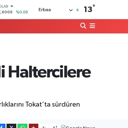
°
OLAR
13
Erbaa
7,6006
%0.06
URO
5,0250
%0.02
ERLİN
4,2398
%0.2
RAM ALTIN
500.87
%0.12
ST100
.799
%70
ITCOIN
 Haltercilere
4.643,95
%0.16
ıklarını Tokat’ta sürdüren
-
+