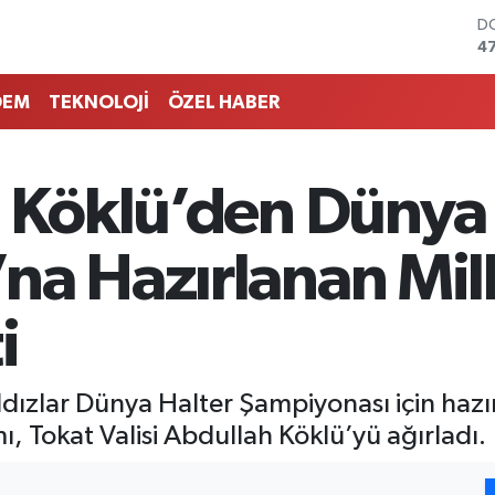
D
4
E
5
DEM
TEKNOLOJİ
ÖZEL HABER
ST
6
G
6
h Köklü’den Dünya
Bİ
13
B
a Hazırlanan Milli
6
i
ızlar Dünya Halter Şampiyonası için hazırl
mı, Tokat Valisi Abdullah Köklü’yü ağırladı.