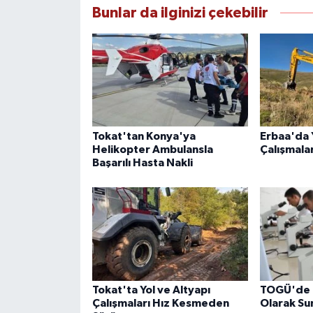
Bunlar da ilginizi çekebilir
Tokat'tan Konya'ya
Erbaa'da Y
Helikopter Ambulansla
Çalışmala
Başarılı Hasta Nakli
Tokat'ta Yol ve Altyapı
TOGÜ'de 6
Çalışmaları Hız Kesmeden
Olarak Su