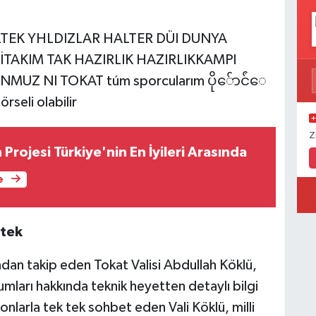
Z
 Projesi Türkiye'nin En İyileri Arasında
e
stek
ndan takip eden Tokat Valisi Abdullah Köklü,
mları hakkında teknik heyetten detaylı bilgi
onlarla tek tek sohbet eden Vali Köklü, milli