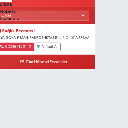
Sağlık Eczanesi
IYA GÖKALP MAH. RAUF DENKTAS BUL. NO :10 A ERBAA
0 (356) 716 01 10
Yol Tarifi Al
Tüm Nöbetçi Eczaneler