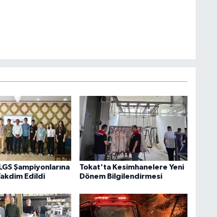
LGS Şampiyonlarına
Tokat'ta Kesimhanelere Yeni
akdim Edildi
Dönem Bilgilendirmesi