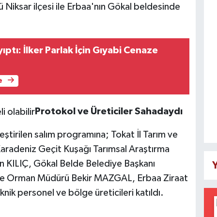
ü Niksar ilçesi ile Erbaa'nın Gökal beldesinde
ptı: İlker Parlak İçin Gıyabi Cenaze
e
Protokol ve Üreticiler Sahadaydı
ştirilen salım programına; Tokat İl Tarım ve
adeniz Geçit Kuşağı Tarımsal Araştırma
 KILIÇ, Gökal Belde Belediye Başkanı
Y
 ve Orman Müdürü Bekir MAZGAL, Erbaa Ziraat
ik personel ve bölge üreticileri katıldı.