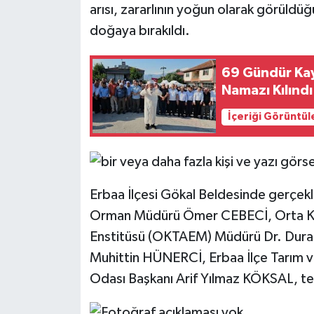
arısı, zararlının yoğun olarak görüldüğ
doğaya bırakıldı.
69 Gündür Kayı
Namazı Kılındı
İçeriği Görüntül
Erbaa İlçesi Gökal Beldesinde gerçekle
Orman Müdürü Ömer CEBECİ, Orta Kar
Enstitüsü (OKTAEM) Müdürü Dr. Duran
Muhittin HÜNERCİ, Erbaa İlçe Tarım
Odası Başkanı Arif Yılmaz KÖKSAL, tekn