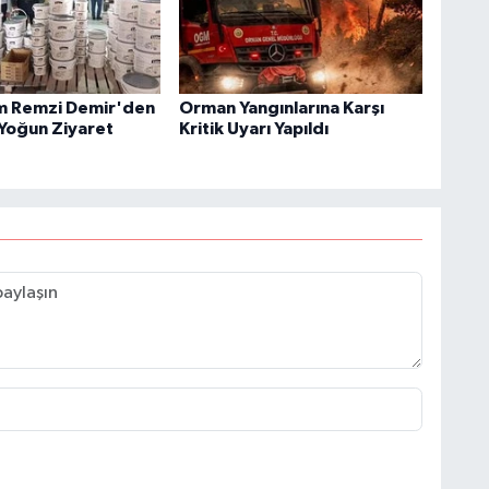
 Remzi Demir'den
Orman Yangınlarına Karşı
Yoğun Ziyaret
Kritik Uyarı Yapıldı