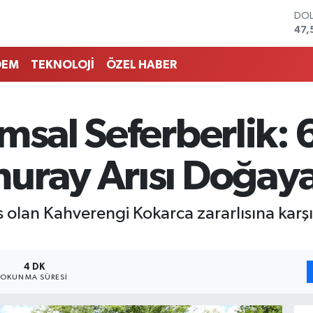
DO
47,
EU
55,
DEM
TEKNOLOJİ
ÖZEL HABER
STE
64,
GRA
651
msal Seferberlik:
BİS
13.
BIT
uray Arısı Doğaya
64.
s olan Kahverengi Kokarca zararlısına karşı
4 DK
OKUNMA SÜRESI