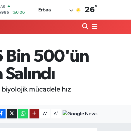
°
LAR
26
Erbaa
5986
%0.06
RO
0700
%0.1
RLİN
2438
%0.21
M ALTIN
8.23
%0.39
 6 Bin 500'ün
T100
768
%48
COIN
 Salındı
602,05
%0.69
 biyolojik mücadele hız
-
+
A
A