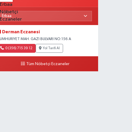
Derman Eczanesi
UMHURIYET MAH. GAZI BULVARI NO:156 A
0 (356) 715 39 12
Yol Tarifi Al
Tüm Nöbetçi Eczaneler