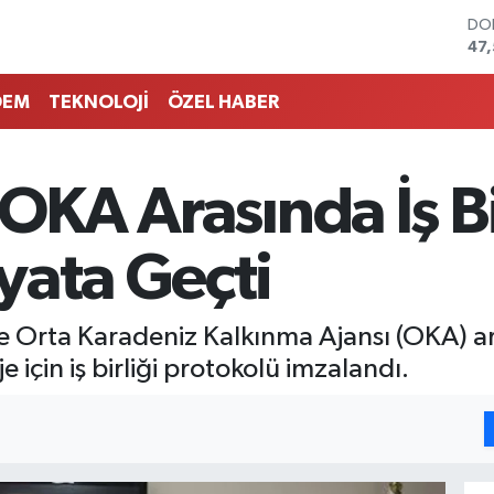
DO
47
EU
55
DEM
TEKNOLOJİ
ÖZEL HABER
STE
64,
GR
64
 OKA Arasında İş Bi
BİS
13.
BI
yata Geçti
64
ile Orta Karadeniz Kalkınma Ajansı (OKA) 
 için iş birliği protokolü imzalandı.