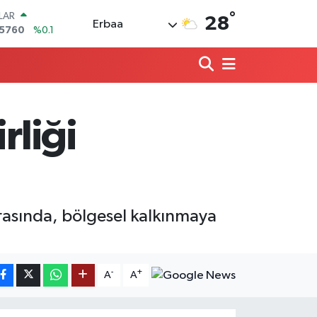
°
LAR
28
Erbaa
,5760
%0.1
RO
,0126
%0.29
RLİN
1794
%0.29
AM ALTIN
22.94
%3.06
rliği
T100
647
%-30
TCOIN
.084,87
%0.35
arasında, bölgesel kalkınmaya
-
+
A
A