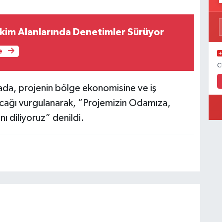
Ekim Alanlarında Denetimler Sürüyor
e
C
ada, projenin bölge ekonomisine ve iş
acağı vurgulanarak, “Projemizin Odamıza,
nı diliyoruz” denildi.