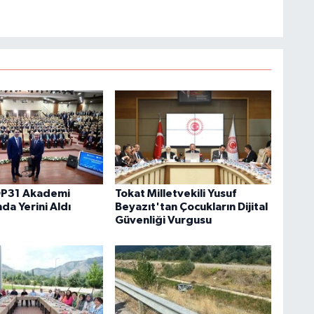
P31 Akademi
Tokat Milletvekili Yusuf
da Yerini Aldı
Beyazıt'tan Çocukların Dijital
Güvenliği Vurgusu