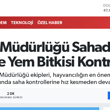
DO
47,
EU
55,
DEM
TEKNOLOJİ
ÖZEL HABER
STE
64,
GRA
651
ım Müdürlüğü Saha
BİS
13.
BIT
e Yem Bitkisi Kont
64.
 Müdürlüğü ekipleri, hayvancılığın en önem
mında saha kontrollerine hız kesmeden dev
2 DK
OKUNMA SÜRESI