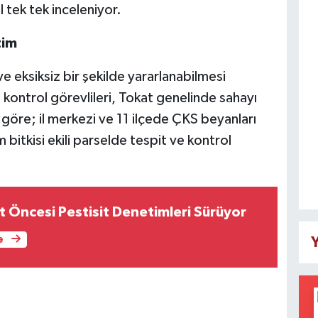
l tek tek inceleniyor.
tim
 eksiksiz bir şekilde yararlanabilmesi
kontrol görevlileri, Tokat genelinde sahayı
 göre; il merkezi ve 11 ilçede ÇKS beyanları
bitkisi ekili parselde tespit ve kontrol
t Öncesi Pestisit Denetimleri Sürüyor
e
Y