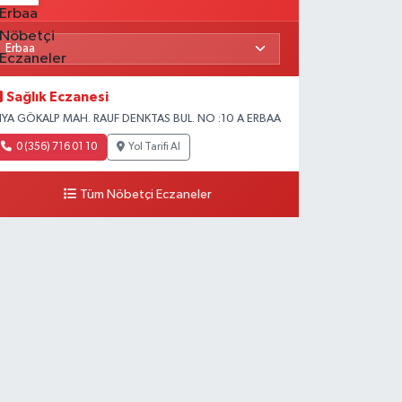
Sağlık Eczanesi
IYA GÖKALP MAH. RAUF DENKTAS BUL. NO :10 A ERBAA
0 (356) 716 01 10
Yol Tarifi Al
Tüm Nöbetçi Eczaneler