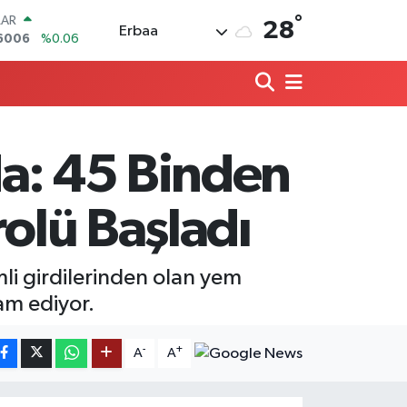
°
LAR
28
Erbaa
6006
%0.06
RO
0250
%0.02
RLİN
2398
%0.2
M ALTIN
3.94
%0.32
da: 45 Binden
T100
768
%48
COIN
rolü Başladı
602,05
%0.69
li girdilerinden olan yem
am ediyor.
-
+
A
A