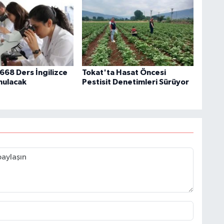
68 Ders İngilizce
Tokat'ta Hasat Öncesi
nulacak
Pestisit Denetimleri Sürüyor