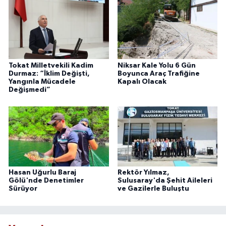
Tokat Milletvekili Kadim
Niksar Kale Yolu 6 Gün
Durmaz: “İklim Değişti,
Boyunca Araç Trafiğine
Yangınla Mücadele
Kapalı Olacak
Değişmedi”
Hasan Uğurlu Baraj
Rektör Yılmaz,
Gölü'nde Denetimler
Sulusaray'da Şehit Aileleri
Sürüyor
ve Gazilerle Buluştu