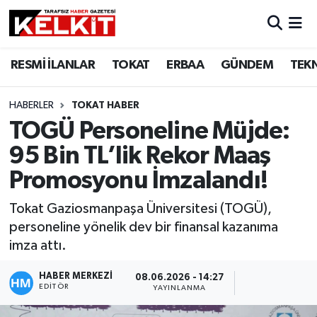
RESMİ İLANLAR
TOKAT
ERBAA
GÜNDEM
TEK
HABERLER
TOKAT HABER
TOGÜ Personeline Müjde:
95 Bin TL’lik Rekor Maaş
Promosyonu İmzalandı!
Tokat Gaziosmanpaşa Üniversitesi (TOGÜ),
personeline yönelik dev bir finansal kazanıma
imza attı.
HABER MERKEZİ
08.06.2026 - 14:27
EDITÖR
YAYINLANMA