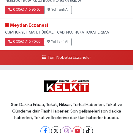
YESILYURT MAH. GAZI BULV. NO:95\A ERBAA
0 (356) 715 95 65
Yol Tarifi Al
Meydan Eczanesi
CUMHURİYET MAH. HÜKÜMET CAD. NO:148\A TOKAT ERBAA
0 (356) 715 70 60
Yol Tarifi Al
Tüm Nöbetçi Eczaneler
Son Dakika Erbaa, Tokat, Niksar, Turhal Haberleri, Tokat ve
Gündeme dair Flash Haberler, Son gelişmeleri son dakika
haberleri, Tokat ve İlçelerine dair tüm haberler burada.