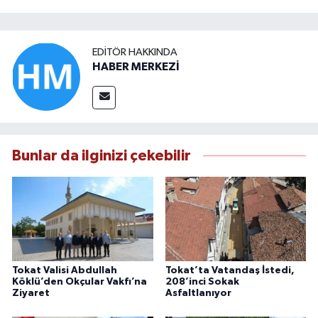
EDITÖR HAKKINDA
HABER MERKEZİ
Bunlar da ilginizi çekebilir
Tokat Valisi Abdullah
Tokat’ta Vatandaş İstedi,
Köklü’den Okçular Vakfı’na
208’inci Sokak
Ziyaret
Asfaltlanıyor