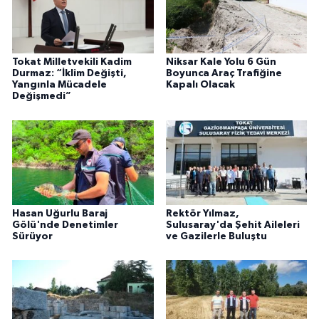
Tokat Milletvekili Kadim
Niksar Kale Yolu 6 Gün
Durmaz: “İklim Değişti,
Boyunca Araç Trafiğine
Yangınla Mücadele
Kapalı Olacak
Değişmedi”
Hasan Uğurlu Baraj
Rektör Yılmaz,
Gölü'nde Denetimler
Sulusaray'da Şehit Aileleri
Sürüyor
ve Gazilerle Buluştu