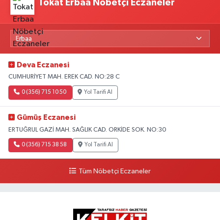
Tokat Erbaa Nöbetçi Eczaneler
Deva Eczanesi
CUMHURİYET MAH. EREK CAD. NO:28 C
0 (356) 715 10 50
Yol Tarifi Al
Gümüş Eczanesi
ERTUĞRUL GAZİ MAH. SAĞLIK CAD. ORKİDE SOK. NO:30
0 (356) 715 38 58
Yol Tarifi Al
Tüm Nöbetçi Eczaneler