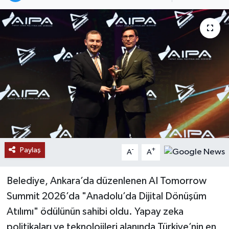
Paylaş
-
+
A
A
Belediye, Ankara’da düzenlenen AI Tomorrow
Summit 2026’da "Anadolu’da Dijital Dönüşüm
Atılımı" ödülünün sahibi oldu. Yapay zeka
politikaları ve teknolojileri alanında Türkiye’nin en