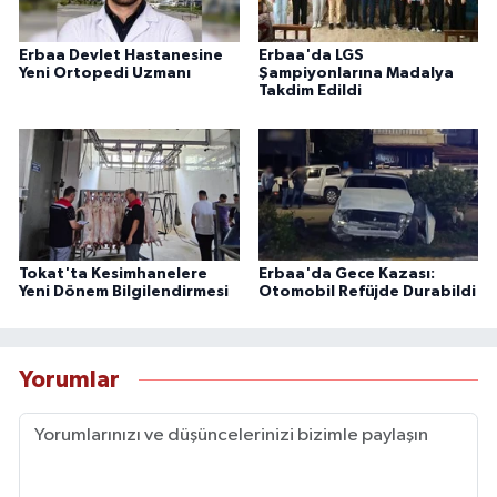
Erbaa Devlet Hastanesine
Erbaa'da LGS
Yeni Ortopedi Uzmanı
Şampiyonlarına Madalya
Takdim Edildi
Tokat'ta Kesimhanelere
Erbaa'da Gece Kazası:
Yeni Dönem Bilgilendirmesi
Otomobil Refüjde Durabildi
Yorumlar