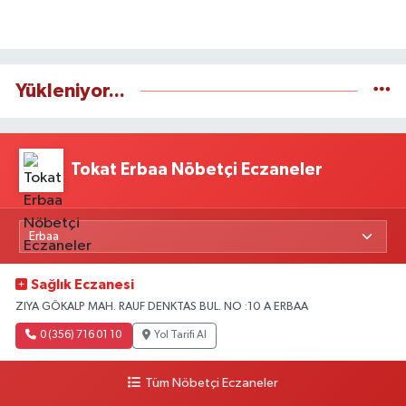
Yükleniyor...
Tokat Erbaa Nöbetçi Eczaneler
Sağlık Eczanesi
ZIYA GÖKALP MAH. RAUF DENKTAS BUL. NO :10 A ERBAA
0 (356) 716 01 10
Yol Tarifi Al
Tüm Nöbetçi Eczaneler