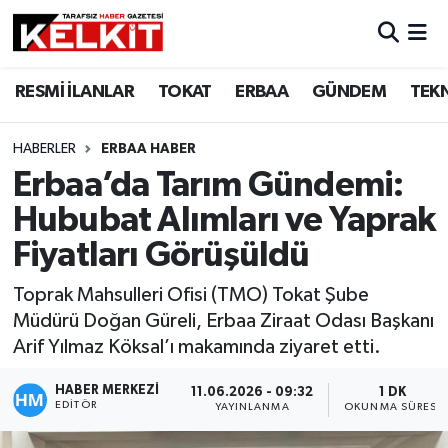
RESMİ İLANLAR
TOKAT
ERBAA
GÜNDEM
TEK
HABERLER
ERBAA HABER
Erbaa’da Tarım Gündemi:
Hububat Alımları ve Yaprak
Fiyatları Görüşüldü
Toprak Mahsulleri Ofisi (TMO) Tokat Şube
Müdürü Doğan Güreli, Erbaa Ziraat Odası Başkanı
Arif Yılmaz Köksal’ı makamında ziyaret etti.
HABER MERKEZİ
11.06.2026 - 09:32
1 DK
EDITÖR
YAYINLANMA
OKUNMA SÜRESI