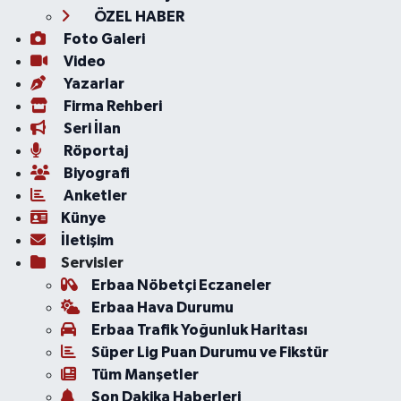
ÖZEL HABER
Foto Galeri
Video
Yazarlar
Firma Rehberi
Seri İlan
Röportaj
Biyografi
Anketler
Künye
İletişim
Servisler
Erbaa Nöbetçi Eczaneler
Erbaa Hava Durumu
Erbaa Trafik Yoğunluk Haritası
Süper Lig Puan Durumu ve Fikstür
Tüm Manşetler
Son Dakika Haberleri