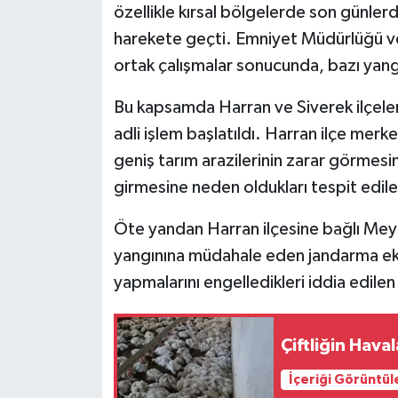
özellikle kırsal bölgelerde son günlerd
harekete geçti. Emniyet Müdürlüğü ve
ortak çalışmalar sonucunda, bazı yangı
Bu kapsamda Harran ve Siverek ilçeleri
adli işlem başlatıldı. Harran ilçe mer
geniş tarım arazilerinin zarar görmesi
girmesine neden oldukları tespit edilen 
Öte yandan Harran ilçesine bağlı Meyd
yangınına müdahale eden jandarma ekipl
yapmalarını engelledikleri iddia edilen 
Çiftliğin Hava
İçeriği Görüntül