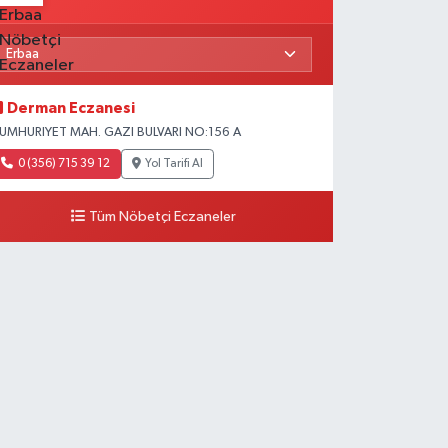
Derman Eczanesi
UMHURIYET MAH. GAZI BULVARI NO:156 A
0 (356) 715 39 12
Yol Tarifi Al
Tüm Nöbetçi Eczaneler