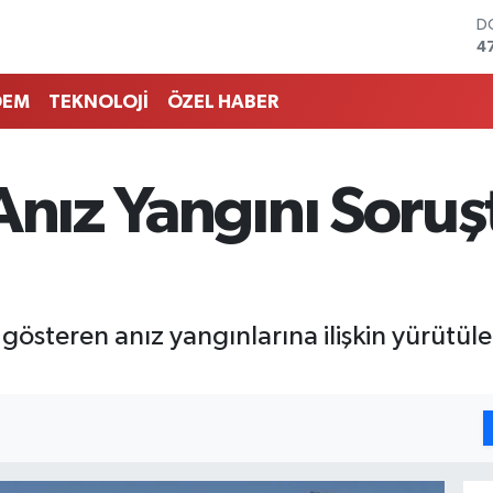
D
4
E
5
DEM
TEKNOLOJİ
ÖZEL HABER
S
6
G
6
 Anız Yangını Soru
B
1
B
6
ş gösteren anız yangınlarına ilişkin yürüt