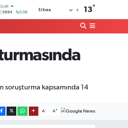
°
OLAR
13
Erbaa
7,5894
%0.08
URO
5,0398
%-0.02
TERLİN
4,1581
%0.16
RAM ALTIN
508.83
%4.44
şturmasında
İST100
3.703
%11
ITCOIN
4.927,78
%1.32
ülen soruşturma kapsamında 14
-
+
A
A