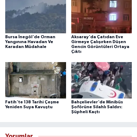
Bursa İnegöl'de Orman
Aksaray'da Çatıdan Eve
Yangınına Havadan Ve
Girmeye Çalışırken Düşen
Karadan Müdahale
Gencin Görüntüleri Ortaya
Çıktı
Fatih'te 138 Tarihi Çeşme
Bahçelievler'de Minibüs
Yeniden Suya Kavuştu
Şoförüne Silahlı Saldırı:
Şüpheli Kaçtı
Yorumlar