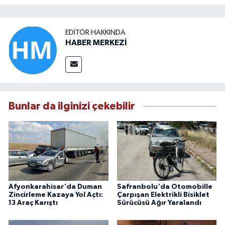
EDITÖR HAKKINDA
HABER MERKEZİ
Bunlar da ilginizi çekebilir
Afyonkarahisar'da Duman
Safranbolu'da Otomobille
Zincirleme Kazaya Yol Açtı:
Çarpışan Elektrikli Bisiklet
13 Araç Karıştı
Sürücüsü Ağır Yaralandı