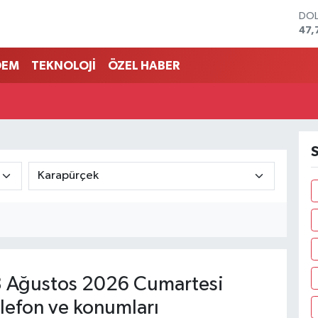
DO
47,
EU
55,
DEM
TEKNOLOJİ
ÖZEL HABER
STE
64,
GRA
666
BİS
13.
S
BIT
64.
 Ağustos 2026 Cumartesi
lefon ve konumları