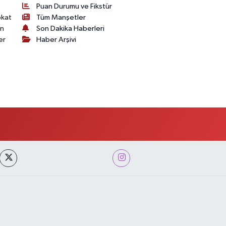
Puan Durumu ve Fikstür
okat
Tüm Manşetler
on
Son Dakika Haberleri
er
Haber Arşivi