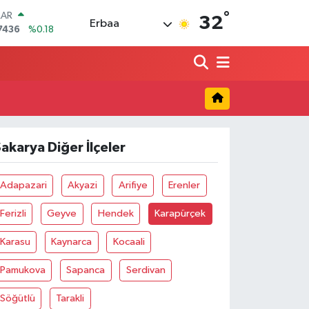
°
LAR
32
Erbaa
7436
%0.18
RO
2510
%0.32
RLİN
4811
%0.38
M ALTIN
0.55
%0.03
T100
779
%-14
akarya Diğer İlçeler
COIN
944,08
%-0.18
Adapazari
Akyazi
Arifiye
Erenler
Ferizli
Geyve
Hendek
Karapürçek
Karasu
Kaynarca
Kocaali
Pamukova
Sapanca
Serdivan
Söğütlü
Tarakli