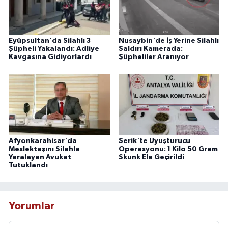
Eyüpsultan'da Silahlı 3
Nusaybin'de İş Yerine Silahlı
Şüpheli Yakalandı: Adliye
Saldırı Kamerada:
Kavgasına Gidiyorlardı
Şüpheliler Aranıyor
Afyonkarahisar'da
Serik'te Uyuşturucu
Meslektaşını Silahla
Operasyonu: 1 Kilo 50 Gram
Yaralayan Avukat
Skunk Ele Geçirildi
Tutuklandı
Yorumlar