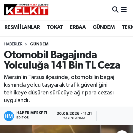
RESMİ İLANLAR
TOKAT
ERBAA
GÜNDEM
TEK
HABERLER
GÜNDEM
Otomobil Bagajında
Yolculuğa 141 Bin TL Ceza
Mersin’in Tarsus ilçesinde, otomobilin bagaj
kısmında yolcu taşıyarak trafik güvenliğini
tehlikeye düşüren sürücüye ağır para cezası
uygulandı.
HABER MERKEZİ
30.06.2026 - 11:21
EDITÖR
YAYINLANMA