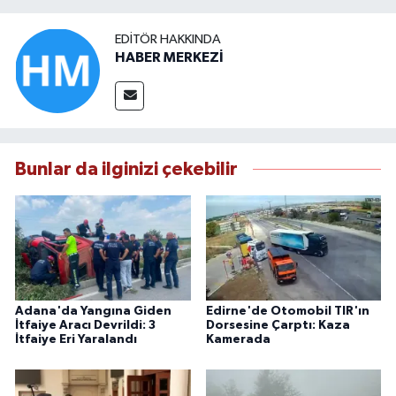
EDITÖR HAKKINDA
HABER MERKEZİ
Bunlar da ilginizi çekebilir
Adana'da Yangına Giden
Edirne'de Otomobil TIR'ın
İtfaiye Aracı Devrildi: 3
Dorsesine Çarptı: Kaza
İtfaiye Eri Yaralandı
Kamerada