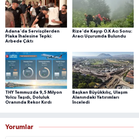
Adana'da Servisçilerden
Rize'de Kayıp O.K Acı Sonu:
Plaka İhalesine Tepki:
Aracı Uçurumda Bulundu
Arbede Çıktı
THY Temmuzda 9,5 Milyon
Başkan Büyükkılıç, Ulaşım
Yolcu Taşıdı, Doluluk
Alanındaki Yatırımları
Oranında Rekor Kırdı
İnceledi
Yorumlar