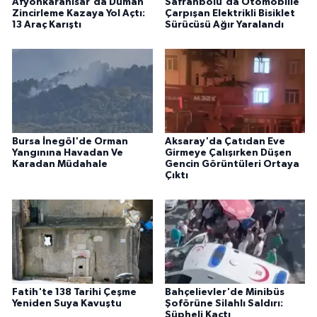
Afyonkarahisar'da Duman
Safranbolu'da Otomobille
Zincirleme Kazaya Yol Açtı:
Çarpışan Elektrikli Bisiklet
13 Araç Karıştı
Sürücüsü Ağır Yaralandı
Bursa İnegöl'de Orman
Aksaray'da Çatıdan Eve
Yangınına Havadan Ve
Girmeye Çalışırken Düşen
Karadan Müdahale
Gencin Görüntüleri Ortaya
Çıktı
Fatih'te 138 Tarihi Çeşme
Bahçelievler'de Minibüs
Yeniden Suya Kavuştu
Şoförüne Silahlı Saldırı:
Şüpheli Kaçtı