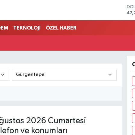
DO
47,
EU
55,
DEM
TEKNOLOJİ
ÖZEL HABER
STE
64,
GRA
666
BİS
13.
O
BIT
64.
ğustos 2026 Cumartesi
lefon ve konumları