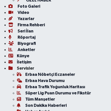
ÖZEL HABER
Foto Galeri
Video
Yazarlar
Firma Rehberi
Seri İlan
Röportaj
Biyografi
Anketler
Künye
İletişim
Servisler
Erbaa Nöbetçi Eczaneler
Erbaa Hava Durumu
Erbaa Trafik Yoğunluk Haritası
Süper Lig Puan Durumu ve Fikstür
Tüm Manşetler
Son Dakika Haberleri