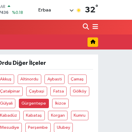
°
LAR
32
Erbaa
7436
%0.18
RO
2510
%0.32
RLİN
4811
%0.38
M ALTIN
0.55
%0.03
T100
779
%-14
rdu Diğer İlçeler
COIN
944,08
%-0.18
Akkuş
Altinordu
Aybasti
Çamaş
Çatalpinar
Çaybaşi
Fatsa
Gölköy
Gülyali
Gürgentepe
İkizce
Kabadüz
Kabataş
Korgan
Kumru
Mesudiye
Perşembe
Ulubey