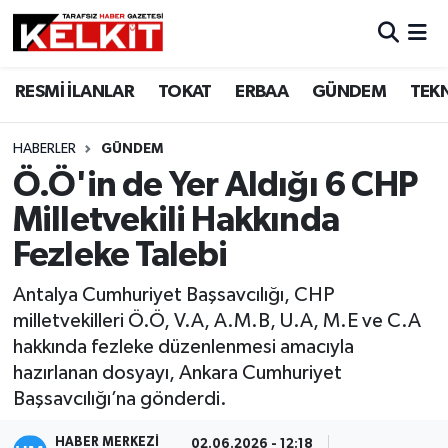
RESMİ İLANLAR
TOKAT
ERBAA
GÜNDEM
TEK
HABERLER
GÜNDEM
Ö.Ö'in de Yer Aldığı 6 CHP
Milletvekili Hakkında
Fezleke Talebi
Antalya Cumhuriyet Başsavcılığı, CHP
milletvekilleri Ö.Ö, V.A, A.M.B, U.A, M.E ve C.A
hakkında fezleke düzenlenmesi amacıyla
hazırlanan dosyayı, Ankara Cumhuriyet
Başsavcılığı’na gönderdi.
HABER MERKEZİ
02.06.2026 - 12:18