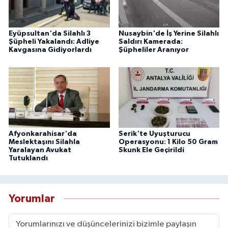
Eyüpsultan'da Silahlı 3
Nusaybin'de İş Yerine Silahlı
Şüpheli Yakalandı: Adliye
Saldırı Kamerada:
Kavgasına Gidiyorlardı
Şüpheliler Aranıyor
Afyonkarahisar'da
Serik'te Uyuşturucu
Meslektaşını Silahla
Operasyonu: 1 Kilo 50 Gram
Yaralayan Avukat
Skunk Ele Geçirildi
Tutuklandı
Yorumlar