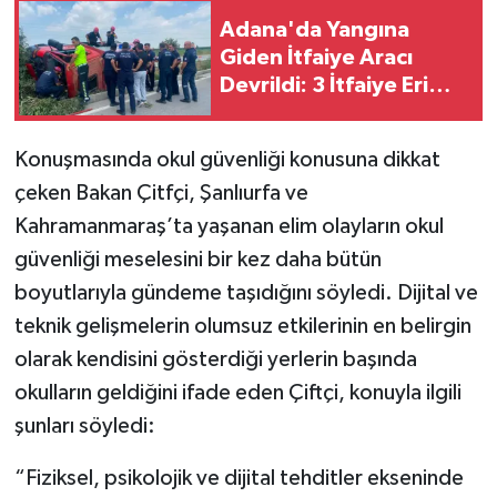
Adana'da Yangına
Giden İtfaiye Aracı
Devrildi: 3 İtfaiye Eri
Yaralandı
Konuşmasında okul güvenliği konusuna dikkat
çeken Bakan Çitfçi, Şanlıurfa ve
Kahramanmaraş’ta yaşanan elim olayların okul
güvenliği meselesini bir kez daha bütün
boyutlarıyla gündeme taşıdığını söyledi. Dijital ve
teknik gelişmelerin olumsuz etkilerinin en belirgin
olarak kendisini gösterdiği yerlerin başında
okulların geldiğini ifade eden Çiftçi, konuyla ilgili
şunları söyledi:
“Fiziksel, psikolojik ve dijital tehditler ekseninde