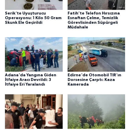
Serik'te Uyuşturucu
Fatih’te Telefon Hırsızına
Operasyonu: 1 Kilo 50 Gram
Esnaftan Çelme, Temizlik
Skunk Ele Geçirildi
Görevlisinden Süpürgeli
Müdahale
Adana'da Yangına Giden
Edirne'de Otomobil TIR'ın
İtfaiye Aracı Devrildi: 3
Dorsesine Çarptı: Kaza
İtfaiye Eri Yaralandı
Kamerada