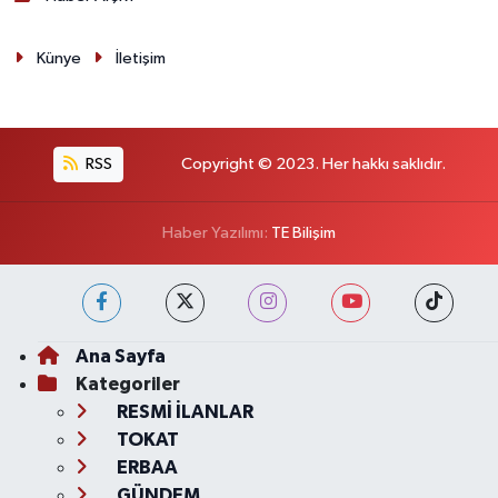
Künye
İletişim
RSS
Copyright © 2023. Her hakkı saklıdır.
Haber Yazılımı:
TE Bilişim
Ana Sayfa
Kategoriler
RESMİ İLANLAR
TOKAT
ERBAA
GÜNDEM