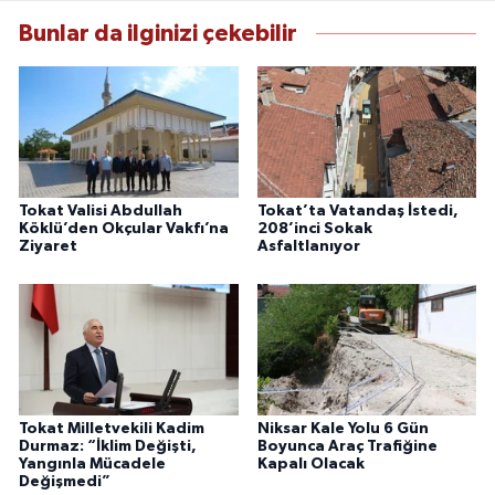
Bunlar da ilginizi çekebilir
Tokat Valisi Abdullah
Tokat’ta Vatandaş İstedi,
Köklü’den Okçular Vakfı’na
208’inci Sokak
Ziyaret
Asfaltlanıyor
Tokat Milletvekili Kadim
Niksar Kale Yolu 6 Gün
Durmaz: “İklim Değişti,
Boyunca Araç Trafiğine
Yangınla Mücadele
Kapalı Olacak
Değişmedi”