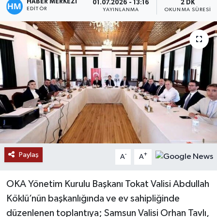
HABER MERKEZİ
01.07.2026 - 13:16
2 DK
EDITÖR
YAYINLANMA
OKUNMA SÜRESI
Paylaş
-
+
A
A
OKA Yönetim Kurulu Başkanı Tokat Valisi Abdullah
Köklü’nün başkanlığında ve ev sahipliğinde
düzenlenen toplantıya; Samsun Valisi Orhan Tavlı,