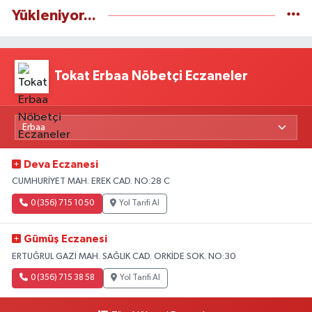
Yükleniyor...
Tokat Erbaa Nöbetçi Eczaneler
Deva Eczanesi
CUMHURİYET MAH. EREK CAD. NO:28 C
0 (356) 715 10 50
Yol Tarifi Al
Gümüş Eczanesi
ERTUĞRUL GAZİ MAH. SAĞLIK CAD. ORKİDE SOK. NO:30
0 (356) 715 38 58
Yol Tarifi Al