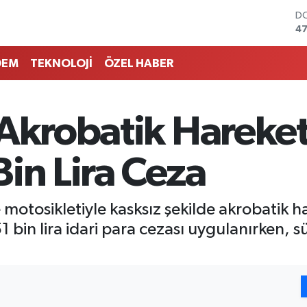
D
47
E
55
DEM
TEKNOLOJİ
ÖZEL HABER
ST
64
GR
6
 Akrobatik Hareket
Bİ
13
BI
in Lira Ceza
64
motosikletiyle kasksız şekilde akrobatik ha
 bin lira idari para cezası uygulanırken, s