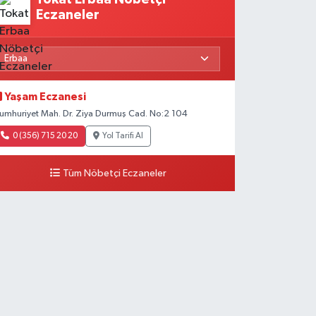
Eczaneler
Yaşam Eczanesi
umhuriyet Mah. Dr. Ziya Durmuş Cad. No:2 104
0 (356) 715 20 20
Yol Tarifi Al
Tüm Nöbetçi Eczaneler