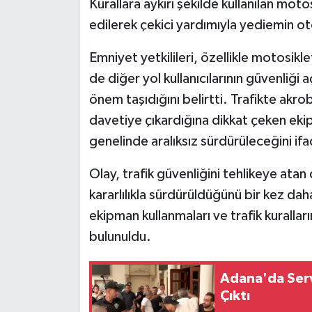
Kurallara aykırı şekilde kullanılan mot
edilerek çekici yardımıyla yediemin o
Emniyet yetkilileri, özellikle motosikl
de diğer yol kullanıcılarının güvenliği 
önem taşıdığını belirtti. Trafikte akro
davetiye çıkardığına dikkat çeken ekipl
genelinde aralıksız sürdürüleceğini ifa
Olay, trafik güvenliğini tehlikeye atan
kararlılıkla sürdürüldüğünü bir kez d
ekipman kullanmaları ve trafik kurallar
bulunuldu.
Adana'da Serv
Çıktı