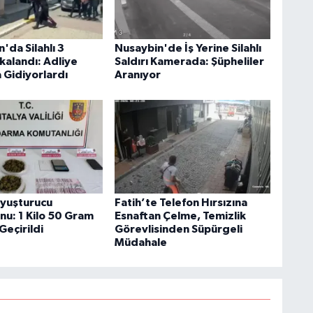
'da Silahlı 3
Nusaybin'de İş Yerine Silahlı
kalandı: Adliye
Saldırı Kamerada: Şüpheliler
 Gidiyorlardı
Aranıyor
Uyuşturucu
Fatih’te Telefon Hırsızına
u: 1 Kilo 50 Gram
Esnaftan Çelme, Temizlik
Geçirildi
Görevlisinden Süpürgeli
Müdahale