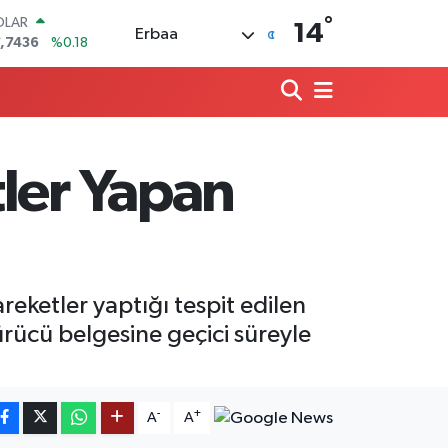
°
OLAR
14
Erbaa
,7436
%0.18
URO
,2510
%0.32
ERLİN
,4811
%0.38
AM ALTIN
660.55
%0.03
ler Yapan
ST100
.779
%-14
TCOIN
.960,21
%0.87
reketler yaptığı tespit edilen
ürücü belgesine geçici süreyle
-
+
A
A