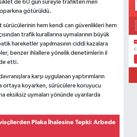
osiklet de 60 gün süreyle trafikten men
toparkına götürüldü.
et sürücülerinin hem kendi can güvenlikleri hem
açısından trafik kurallarına uymalarının büyük
batik hareketler yapılmasının ciddi kazalara
C
er, benzer ihlallere yönelik denetimlerin il
de etti.
 davranışlara karşı uygulanan yaptırımların
aha ortaya koyarken, sürücülere koruyucu
ına eksiksiz uymaları yönünde uyarılarda
isçilerden Plaka İhalesine Tepki: Arbede