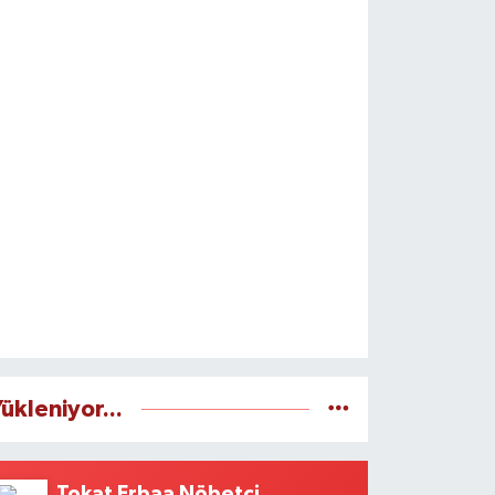
ükleniyor...
Tokat Erbaa Nöbetçi