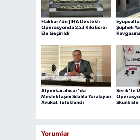
Hakkâri’de JİHA Destekli
Eyüpsultan
Operasyonda 253 Kilo Esrar
Şüpheli Ya
Ele Geçirildi
Kavgasına
Afyonkarahisar'da
Serik'te 
Meslektaşını Silahla Yaralayan
Operasyon
Avukat Tutuklandı
Skunk Ele 
Yorumlar