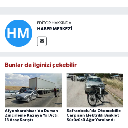
EDITÖR HAKKINDA
HABER MERKEZİ
Bunlar da ilginizi çekebilir
Afyonkarahisar'da Duman
Safranbolu'da Otomobille
Zincirleme Kazaya Yol Açtı:
Çarpışan Elektrikli Bisiklet
13 Araç Karıştı
Sürücüsü Ağır Yaralandı