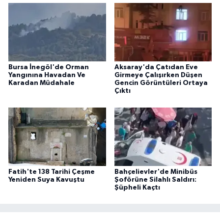
Bursa İnegöl'de Orman
Aksaray'da Çatıdan Eve
Yangınına Havadan Ve
Girmeye Çalışırken Düşen
Karadan Müdahale
Gencin Görüntüleri Ortaya
Çıktı
Fatih'te 138 Tarihi Çeşme
Bahçelievler'de Minibüs
Yeniden Suya Kavuştu
Şoförüne Silahlı Saldırı:
Şüpheli Kaçtı