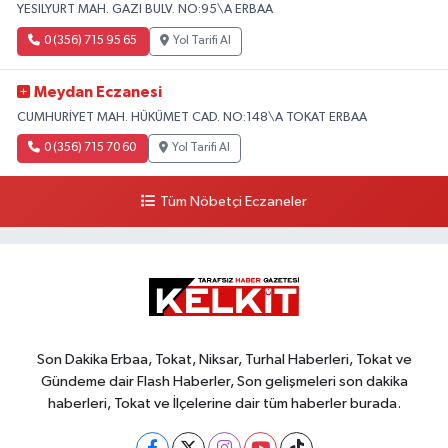
YESILYURT MAH. GAZI BULV. NO:95\A ERBAA
0 (356) 715 95 65
Yol Tarifi Al
Meydan Eczanesi
CUMHURİYET MAH. HÜKÜMET CAD. NO:148\A TOKAT ERBAA
0 (356) 715 70 60
Yol Tarifi Al
Tüm Nöbetçi Eczaneler
Son Dakika Erbaa, Tokat, Niksar, Turhal Haberleri, Tokat ve
Gündeme dair Flash Haberler, Son gelişmeleri son dakika
haberleri, Tokat ve İlçelerine dair tüm haberler burada.