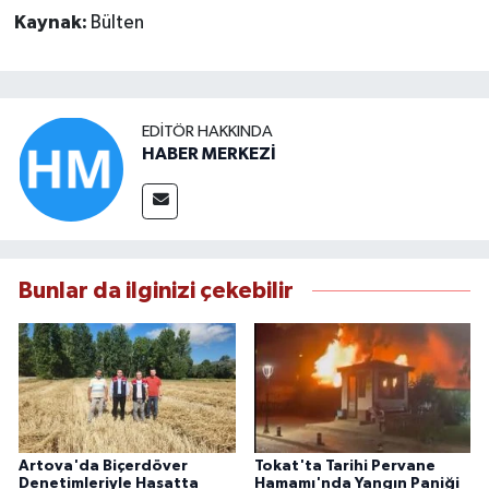
Kaynak:
Bülten
EDITÖR HAKKINDA
HABER MERKEZİ
Bunlar da ilginizi çekebilir
Artova'da Biçerdöver
Tokat'ta Tarihi Pervane
Denetimleriyle Hasatta
Hamamı'nda Yangın Paniği