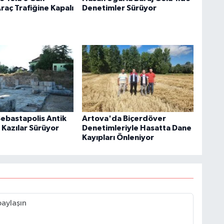
raç Trafiğine Kapalı
Denetimler Sürüyor
Sebastapolis Antik
Artova'da Biçerdöver
 Kazılar Sürüyor
Denetimleriyle Hasatta Dane
Kayıpları Önleniyor