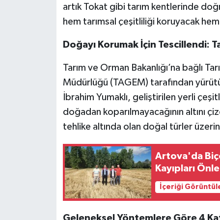
artık Tokat gibi tarım kentlerinde doğ
hem tarımsal çeşitliliği koruyacak hem 
Doğayı Korumak İçin Tescillendi: 
Tarım ve Orman Bakanlığı’na bağlı Tarı
Müdürlüğü (TAGEM) tarafından yürütül
İbrahim Yumaklı, geliştirilen yerli çeşit
doğadan koparılmayacağının altını çiz
tehlike altında olan doğal türler üze
Artova'da Biç
Kayıpları Önl
İçeriği Görüntül
Geleneksel Yöntemlere Göre 4 Kat