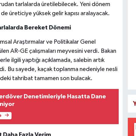
rudan tarlalarda üretilebilecek. Yeni dönem
de üreticiye yüksek gelir kapısı aralayacak.
Tarlalarda Bereket Dönemi
msal Araştırmalar ve Politikalar Genel
en AR-GE çalışmaları meyvesini verdi. Bakan
lerle ilgili yaptığı açıklamada, salebin artık
di. Bu sayede, kaçak toplanma nedeniyle nesli
rindeki tahribat tamamen son bulacak.
erdöver Denetimleriyle Hasatta Dane
Y
eniyor
e
 Daha Fazla Verim