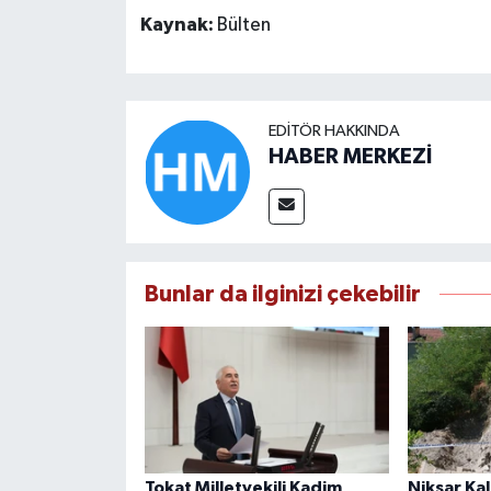
Kaynak:
Bülten
EDITÖR HAKKINDA
HABER MERKEZİ
Bunlar da ilginizi çekebilir
Tokat Milletvekili Kadim
Niksar Kal