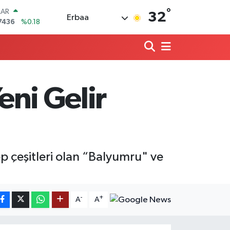
°
LAR
32
Erbaa
7436
%0.18
RO
2510
%0.32
RLİN
4811
%0.38
M ALTIN
0.55
%0.03
eni Gelir
T100
779
%-14
COIN
944,08
%-0.18
ep çeşitleri olan “Balyumru" ve
-
+
A
A