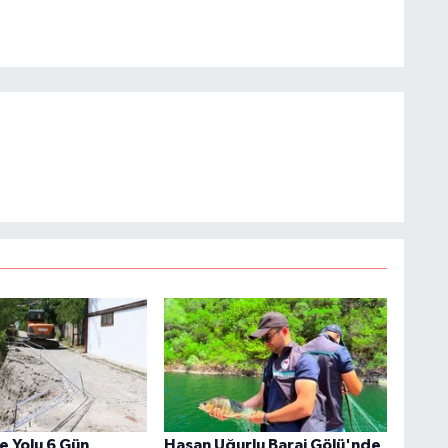
e Yolu 6 Gün
Hasan Uğurlu Baraj Gölü'nde