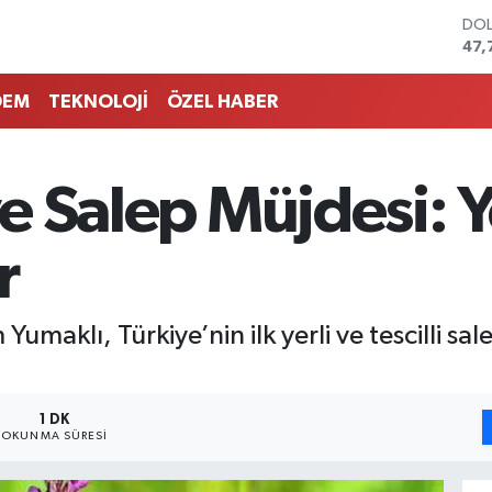
DO
47,
EU
55,
DEM
TEKNOLOJİ
ÖZEL HABER
STE
64,
GRA
666
ye Salep Müjdesi: Y
BİS
13.
BIT
r
64.
maklı, Türkiye’nin ilk yerli ve tescilli sal
1 DK
OKUNMA SÜRESI