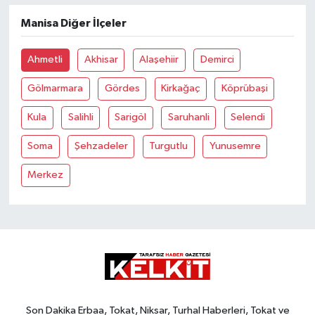
Manisa Diğer İlçeler
Ahmetli
Akhisar
Alaşehiir
Demirci
Gölmarmara
Gördes
Kirkağaç
Köprübaşi
Kula
Salihli
Sarigöl
Saruhanli
Selendi
Soma
Şehzadeler
Turgutlu
Yunusemre
Merkez
Son Dakika Erbaa, Tokat, Niksar, Turhal Haberleri, Tokat ve