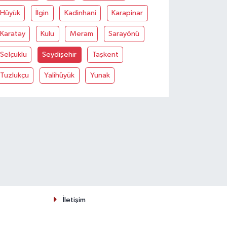
Hüyük
İlgin
Kadinhani
Karapinar
Karatay
Kulu
Meram
Sarayönü
Selçuklu
Seydişehir
Taşkent
Tuzlukçu
Yalihüyük
Yunak
İletişim