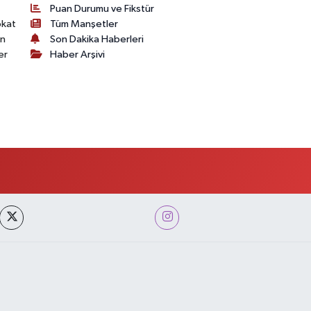
Puan Durumu ve Fikstür
okat
Tüm Manşetler
on
Son Dakika Haberleri
er
Haber Arşivi