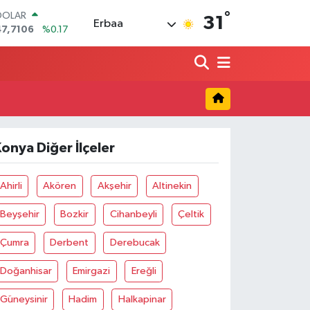
°
DOLAR
31
Erbaa
47,7106
%0.17
EURO
55,1652
%0.27
STERLİN
64,4046
%0.35
GRAM ALTIN
6618.49
%2.12
BİST100
13.773
%-19
onya Diğer İlçeler
BITCOIN
65.130,04
%1.2
Ahirli
Akören
Akşehir
Altinekin
Beyşehir
Bozkir
Cihanbeyli
Çeltik
Çumra
Derbent
Derebucak
Doğanhisar
Emirgazi
Ereğli
Güneysinir
Hadim
Halkapinar