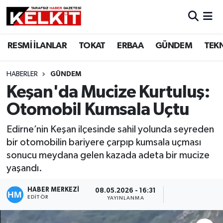
RESMİ İLANLAR
TOKAT
ERBAA
GÜNDEM
TEK
HABERLER
GÜNDEM
Keşan'da Mucize Kurtuluş:
Otomobil Kumsala Uçtu
Edirne’nin Keşan ilçesinde sahil yolunda seyreden
bir otomobilin bariyere çarpıp kumsala uçması
sonucu meydana gelen kazada adeta bir mucize
yaşandı.
HABER MERKEZİ
08.05.2026 - 16:31
EDITÖR
YAYINLANMA