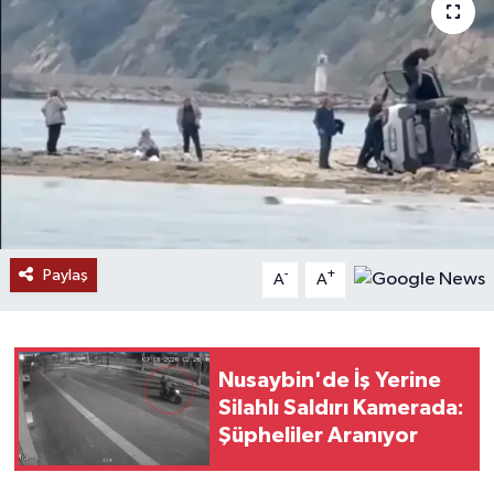
Paylaş
-
+
A
A
Nusaybin'de İş Yerine
Silahlı Saldırı Kamerada:
Şüpheliler Aranıyor