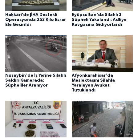
Hakkâri’de JİHA Destekli
Eyüpsultan'da Silahlı 3
Operasyonda 253 Kilo Esrar
Şüpheli Yakalandı: Adliye
Ele Geçirildi
Kavgasına Gidiyorlardı
Nusaybin'de İş Yerine Silahlı
Afyonkarahisar'da
Saldırı Kamerada:
Meslektaşını Silahla
Şüpheliler Aranıyor
Yaralayan Avukat
Tutuklandı