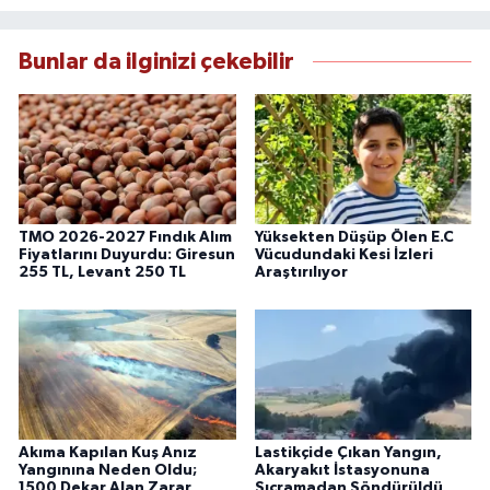
Bunlar da ilginizi çekebilir
TMO 2026-2027 Fındık Alım
Yüksekten Düşüp Ölen E.C
Fiyatlarını Duyurdu: Giresun
Vücudundaki Kesi İzleri
255 TL, Levant 250 TL
Araştırılıyor
Akıma Kapılan Kuş Anız
Lastikçide Çıkan Yangın,
Yangınına Neden Oldu;
Akaryakıt İstasyonuna
1500 Dekar Alan Zarar
Sıçramadan Söndürüldü