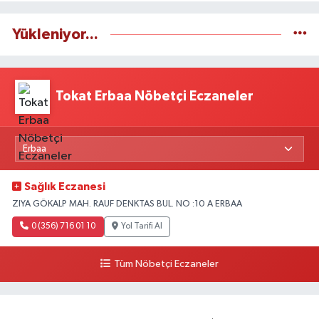
Yükleniyor...
Tokat Erbaa Nöbetçi Eczaneler
Sağlık Eczanesi
ZIYA GÖKALP MAH. RAUF DENKTAS BUL. NO :10 A ERBAA
0 (356) 716 01 10
Yol Tarifi Al
Tüm Nöbetçi Eczaneler