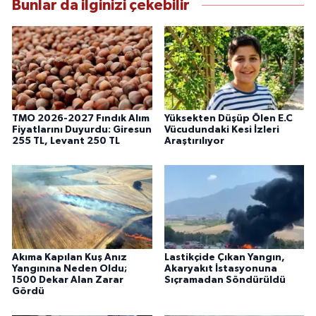
Bunlar da ilginizi çekebilir
TMO 2026-2027 Fındık Alım
Yüksekten Düşüp Ölen E.C
Fiyatlarını Duyurdu: Giresun
Vücudundaki Kesi İzleri
255 TL, Levant 250 TL
Araştırılıyor
Akıma Kapılan Kuş Anız
Lastikçide Çıkan Yangın,
Yangınına Neden Oldu;
Akaryakıt İstasyonuna
1500 Dekar Alan Zarar
Sıçramadan Söndürüldü
Gördü