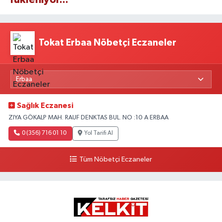
Tokat Erbaa Nöbetçi Eczaneler
Sağlık Eczanesi
ZIYA GÖKALP MAH. RAUF DENKTAS BUL. NO :10 A ERBAA
0 (356) 716 01 10
Yol Tarifi Al
Tüm Nöbetçi Eczaneler