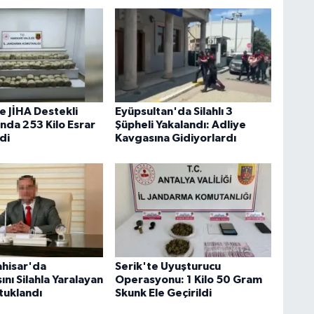
e JİHA Destekli
Eyüpsultan'da Silahlı 3
da 253 Kilo Esrar
Şüpheli Yakalandı: Adliye
ldi
Kavgasına Gidiyorlardı
hisar'da
Serik'te Uyuşturucu
nı Silahla Yaralayan
Operasyonu: 1 Kilo 50 Gram
tuklandı
Skunk Ele Geçirildi