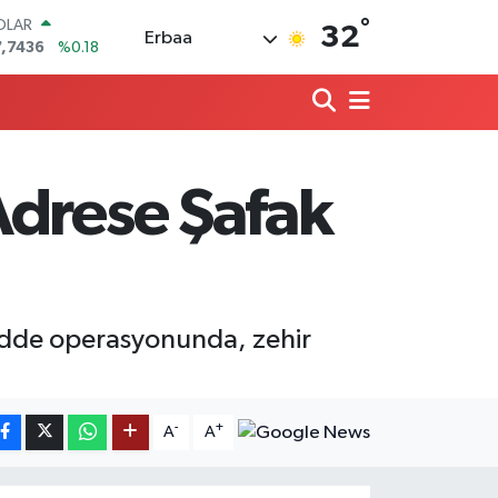
°
OLAR
32
Erbaa
7,7436
%0.18
URO
5,2510
%0.32
ERLİN
,4811
%0.38
RAM ALTIN
660.55
%0.03
Adrese Şafak
ST100
.779
%-14
ITCOIN
4.959,79
%1.11
adde operasyonunda, zehir
-
+
A
A