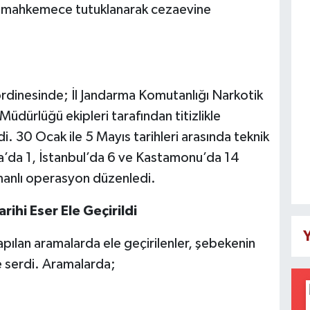
ları mahkemece tutuklanarak cezaevine
rdinesinde; İl Jandarma Komutanlığı Narkotik
üdürlüğü ekipleri tarafından titizlikle
. 30 Ocak ile 5 Mayıs tarihleri arasında teknik
ara’da 1, İstanbul’da 6 ve Kastamonu’da 14
anlı operasyon düzenledi.
rihi Eser Ele Geçirildi
Y
lan aramalarda ele geçirilenler, şebekenin
ne serdi. Aramalarda;