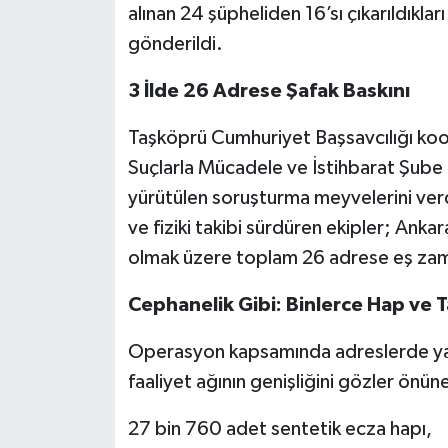
alınan 24 şüpheliden 16’sı çıkarıldık
gönderildi.
3 İlde 26 Adrese Şafak Baskını
Taşköprü Cumhuriyet Başsavcılığı koo
Suçlarla Mücadele ve İstihbarat Şube M
yürütülen soruşturma meyvelerini verdi
ve fiziki takibi sürdüren ekipler; Ank
olmak üzere toplam 26 adrese eş zam
Cephanelik Gibi: Binlerce Hap ve Ta
Operasyon kapsamında adreslerde yapı
faaliyet ağının genişliğini gözler önü
27 bin 760 adet sentetik ecza hapı,