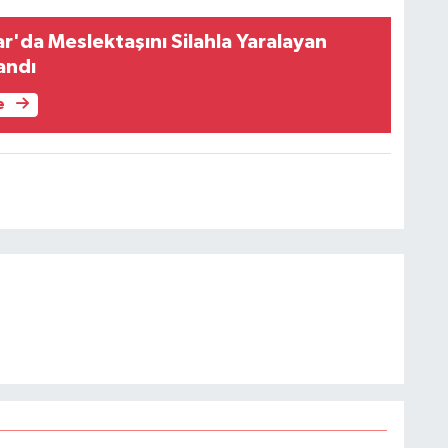
r'da Meslektaşını Silahla Yaralayan
andı
e