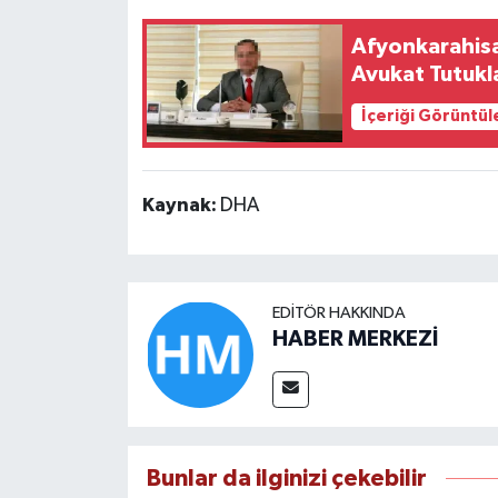
Afyonkarahisa
Avukat Tutukl
İçeriği Görüntül
Kaynak:
DHA
EDITÖR HAKKINDA
HABER MERKEZİ
Bunlar da ilginizi çekebilir