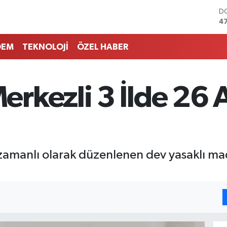
D
4
E
5
DEM
TEKNOLOJİ
ÖZEL HABER
ST
64
G
6
rkezli 3 İlde 26 
Bİ
13
B
6
 zamanlı olarak düzenlenen dev yasaklı m