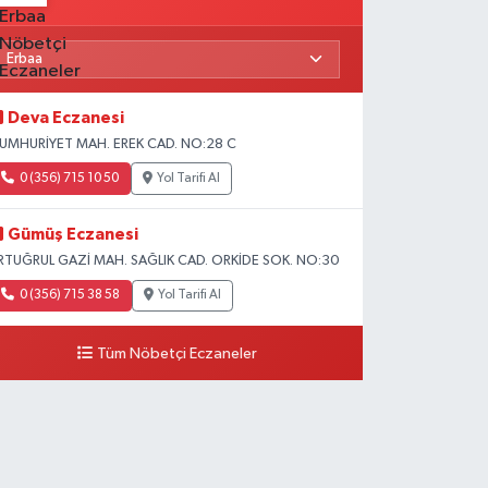
Deva Eczanesi
UMHURİYET MAH. EREK CAD. NO:28 C
0 (356) 715 10 50
Yol Tarifi Al
Gümüş Eczanesi
RTUĞRUL GAZİ MAH. SAĞLIK CAD. ORKİDE SOK. NO:30
0 (356) 715 38 58
Yol Tarifi Al
Tüm Nöbetçi Eczaneler