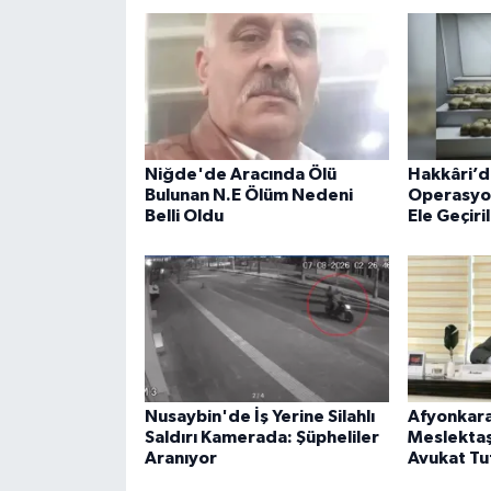
Niğde'de Aracında Ölü
Hakkâri’d
Bulunan N.E Ölüm Nedeni
Operasyon
Belli Oldu
Ele Geçiri
Nusaybin'de İş Yerine Silahlı
Afyonkara
Saldırı Kamerada: Şüpheliler
Meslektaşı
Aranıyor
Avukat Tu