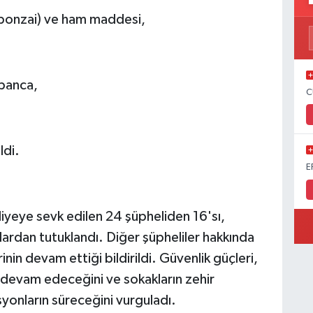
(bonzai) ve ham maddesi,
abanca,
C
ldi.
E
liyeye sevk edilen 24 şüpheliden 16'sı,
çlardan tutuklandı. Diğer şüpheliler hakkında
nin devam ettiği bildirildi. Güvenlik güçleri,
a devam edeceğini ve sokakların zehir
yonların süreceğini vurguladı.