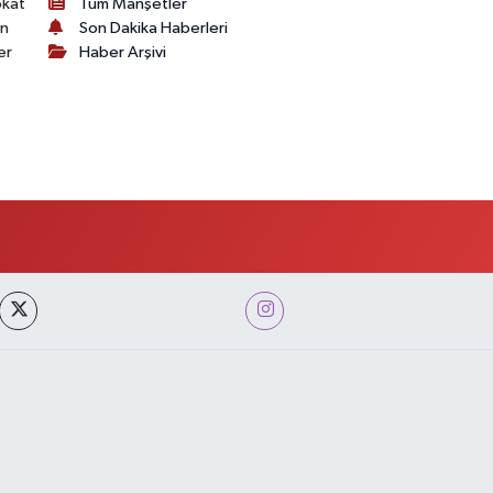
okat
Tüm Manşetler
on
Son Dakika Haberleri
er
Haber Arşivi