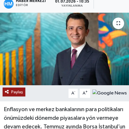
HABER MERKEZİ
01.07.2026 - 10:35
EDITÖR
YAYINLANMA
Paylaş
-
+
A
A
Enflasyon ve merkez bankalarının para politikaları
önümüzdeki dönemde piyasalara yön vermeye
devam edecek. Temmuz ayında Borsa İstanbul’un