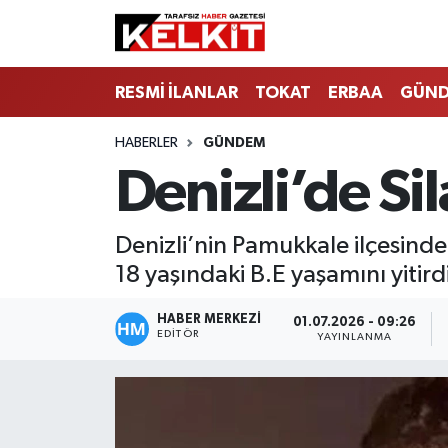
RESMİ İLANLAR
TOKAT
ERBAA
GÜN
HABERLER
GÜNDEM
Denizli’de Sil
Denizli’nin Pamukkale ilçesinde
18 yaşındaki B.E yaşamını yitirdi
HABER MERKEZİ
01.07.2026 - 09:26
EDITÖR
YAYINLANMA