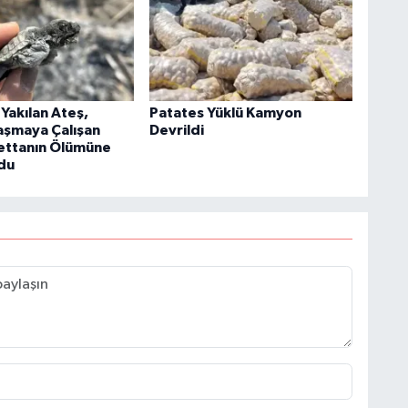
Yakılan Ateş,
Patates Yüklü Kamyon
aşmaya Çalışan
Devrildi
ettanın Ölümüne
du