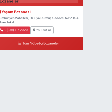
Yaşam Eczanesi
umhuriyet Mahallesi, Dr.Ziya Durmuş Caddesi No:2 104
rbaa Tokat
0 (356) 715 20 20
Yol Tarifi Al
Tüm Nöbetçi Eczaneler