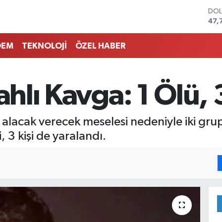
DO
47,
EU
55,
DEM
TEKNOLOJİ
ÖZEL HABER
STE
64,
GRA
657
ahlı Kavga: 1 Ölü, 
BİS
13.
BIT
 alacak verecek meselesi nedeniyle iki gru
64.
, 3 kişi de yaralandı.