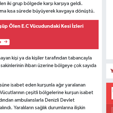
n iki grup bölgede karşı karşıya geldi.
tışma kısa sürede büyüyerek kavgaya dönüştü.
üp Ölen E.C Vücudundaki Kesi İzleri
e
ayan kişi ya da kişiler tarafından tabancayla
e sakinlerinin ihbarı üzerine bölgeye çok sayıda
Y
ğsüne isabet eden kurşunla ağır yaralanan
 Vücutlarının çeşitli bölgelerine kurşun isabet
rdından ambulanslarla Denizli Devlet
lındı. Yaralıların sağlık durumlarına ilişkin