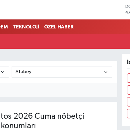
D
4
E
5
DEM
TEKNOLOJİ
ÖZEL HABER
ST
64
G
6
Bİ
13
İ
B
6
tos 2026 Cuma nöbetçi
 konumları