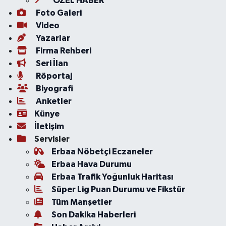
ÖZEL HABER
Foto Galeri
Video
Yazarlar
Firma Rehberi
Seri İlan
Röportaj
Biyografi
Anketler
Künye
İletişim
Servisler
Erbaa Nöbetçi Eczaneler
Erbaa Hava Durumu
Erbaa Trafik Yoğunluk Haritası
Süper Lig Puan Durumu ve Fikstür
Tüm Manşetler
Son Dakika Haberleri