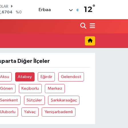
°
OLAR
12
Erbaa
7,6704
%0
URO
5,0406
%-0.08
ERLİN
,2143
%0
RAM ALTIN
500.87
%0.12
ST100
.799
%70
sparta Diğer İlçeler
ITCOIN
4.643,95
%0.16
Aksu
Atabey
Eğirdir
Gelendost
Gönen
Keçiborlu
Merkez
Senirkent
Sütçüler
Şarkikaraağaç
Uluborlu
Yalvaç
Yenişarbademli