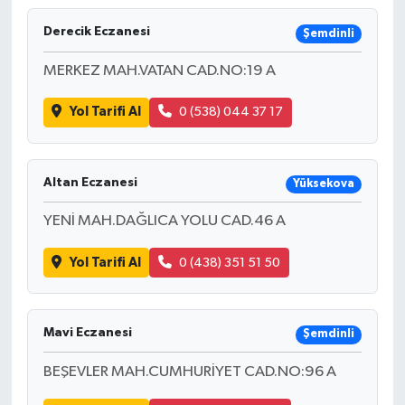
Derecik Eczanesi
Şemdinli
MERKEZ MAH.VATAN CAD.NO:19 A
Yol Tarifi Al
0 (538) 044 37 17
Altan Eczanesi
Yüksekova
YENİ MAH.DAĞLICA YOLU CAD.46 A
Yol Tarifi Al
0 (438) 351 51 50
Mavi Eczanesi
Şemdinli
BEŞEVLER MAH.CUMHURİYET CAD.NO:96 A