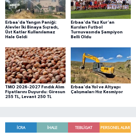
Erbaa'da Yangın Paniği:
Erbaa'da Yaz Kur'an
Alevler İki Binaya Sıçradı,
Kursları Futbol
Üst Katlar Kullanılamaz
Turnuvasında Şampiyon
Hale Geldi
Belli Oldu
TMO 2026-2027 Fındık Alım
Erbaa'da Yol ve Altyapı
Fiyatlarını Duyurdu: Giresun
Çalışmaları Hız Kesmiyor
255 TL, Levant 250 TL