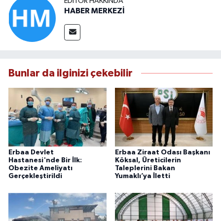
EDITÖR HAKKINDA
HABER MERKEZİ
Bunlar da ilginizi çekebilir
Erbaa Devlet
Erbaa Ziraat Odası Başkanı
Hastanesi'nde Bir İlk:
Köksal, Üreticilerin
Obezite Ameliyatı
Taleplerini Bakan
Gerçekleştirildi
Yumaklı’ya İletti