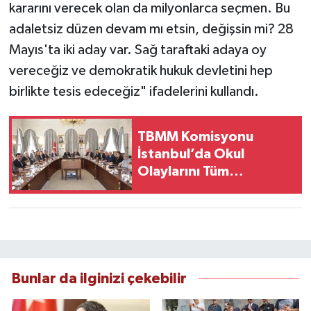
kararını verecek olan da milyonlarca seçmen. Bu
adaletsiz düzen devam mı etsin, değişsin mi? 28
Mayıs'ta iki aday var. Sağ taraftaki adaya oy
vereceğiz ve demokratik hukuk devletini hep
birlikte tesis edeceğiz" ifadelerini kullandı.
TBMM Komisyonu
İstanbul’da Okul
Olaylarını Tüm
Yönleriyle
Değerlendirdi
Bunlar da ilginizi çekebilir