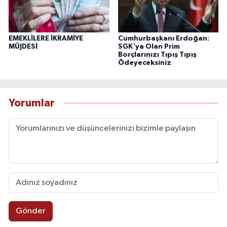
EMEKLİLERE İKRAMİYE
Cumhurbaşkanı Erdoğan:
MÜJDESİ
SGK'ya Olan Prim
Borçlarınızı Tıpış Tıpış
Ödeyeceksiniz
Yorumlar
Gönder