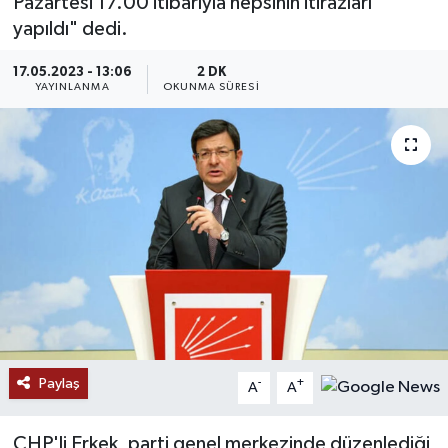
Pazartesi 17.00 itibarıyla hepsinin itirazları
yapıldı" dedi.
17.05.2023 - 13:06
2 DK
YAYINLANMA
OKUNMA SÜRESI
Paylaş
-
+
A
A
CHP'li Erkek, parti genel merkezinde düzenlediği