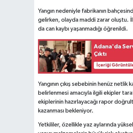
Yangın nedeniyle fabrikanın bahçesinde
gelirken, olayda maddi zarar oluştu. İ
da can kaybı yaşanmadığı öğrenildi.
Adana'da Serv
Çıktı
İçeriği Görüntül
Yangının çıkış sebebinin henüz netlik k
belirlenmesi amacıyla ilgili ekipler tar
ekiplerinin hazırlayacağı rapor doğrultu
kazanması bekleniyor.
Yetkililer, özellikle yaz aylarında yükse