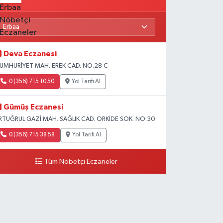
Deva Eczanesi
UMHURİYET MAH. EREK CAD. NO:28 C
0 (356) 715 10 50
Yol Tarifi Al
Gümüş Eczanesi
RTUĞRUL GAZİ MAH. SAĞLIK CAD. ORKİDE SOK. NO:30
0 (356) 715 38 58
Yol Tarifi Al
Tüm Nöbetçi Eczaneler