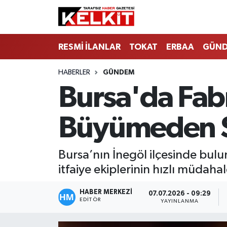
RESMİ İLANLAR
TOKAT
ERBAA
GÜN
HABERLER
GÜNDEM
Bursa'da Fab
Büyümeden 
Bursa’nın İnegöl ilçesinde bul
itfaiye ekiplerinin hızlı müdah
HABER MERKEZİ
07.07.2026 - 09:29
EDITÖR
YAYINLANMA