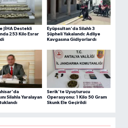
e JİHA Destekli
Eyüpsultan'da Silahlı 3
da 253 Kilo Esrar
Şüpheli Yakalandı: Adliye
ldi
Kavgasına Gidiyorlardı
hisar'da
Serik'te Uyuşturucu
nı Silahla Yaralayan
Operasyonu: 1 Kilo 50 Gram
tuklandı
Skunk Ele Geçirildi