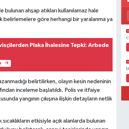
 bulunan ahşap atıkları kullanılamaz hale
lk belirlemelere göre herhangi bir yaralanma ya
C
isçilerden Plaka İhalesine Tepki: Arbede
e
E
azanmadığı belirtilirken, olayın kesin nedeninin
afından inceleme başlatıldı. Polis ve itfaiye
sunda yangının çıkışına ilişkin detayların netlik
k sıcaklıkların etkisiyle açık alanlarda bulunan