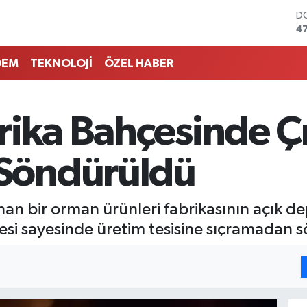
D
4
E
5
DEM
TEKNOLOJİ
ÖZEL HABER
ST
64
G
6
rika Bahçesinde Ç
Bİ
13
B
Söndürüldü
6
unan bir orman ürünleri fabrikasının açık 
alesi sayesinde üretim tesisine sıçramadan 