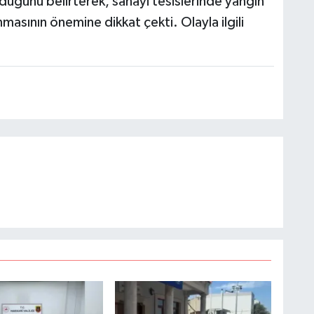
duğunu belirterek, sanayi tesislerinde yangın
nmasının önemine dikkat çekti. Olayla ilgili