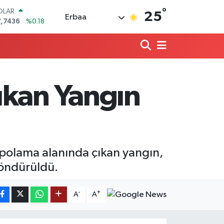
°
OLAR
25
Erbaa
7,7436
%0.18
URO
5,2510
%0.32
ERLİN
,4811
%0.38
RAM ALTIN
660.55
%0.03
ıkan Yangın
ST100
.779
%-14
ITCOIN
4.959,79
%1.11
depolama alanında çıkan yangın,
söndürüldü.
-
+
A
A