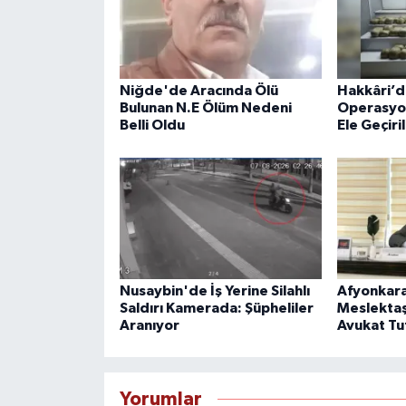
Niğde'de Aracında Ölü
Hakkâri’d
Bulunan N.E Ölüm Nedeni
Operasyon
Belli Oldu
Ele Geçiri
Nusaybin'de İş Yerine Silahlı
Afyonkara
Saldırı Kamerada: Şüpheliler
Meslektaşı
Aranıyor
Avukat Tu
Yorumlar