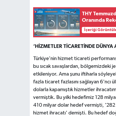
THY Temmuzda 
Oranında Reko
İçeriği Görüntül
‘HİZMETLER TİCARETİNDE DÜNYA A
Türkiye'nin hizmet ticareti performan
bu sıcak savaşlardan, bölgemizdeki je
etkileniyor. Ama şunu iftiharla söyleye
fazla ticaret fazlasını sağlayan 6'ncı ü
dolarla kapamıştık hizmetler ihracatımı
vermiştik. Bu yılki hedefimiz 128 mily
410 milyar dolar hedef vermişti, '282 
hizmet ihracatı' demişti. Bu hedef d