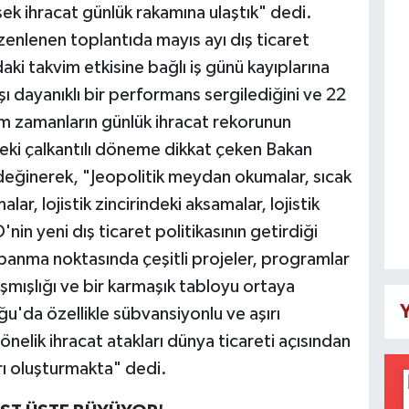
sek ihracat günlük rakamına ulaştık" dedi.
zenlenen toplantıda mayıs ayı dış ticaret
aki takvim etkisine bağlı iş günü kayıplarına
ı dayanıklı bir performans sergilediğini ve 22
üm zamanların günlük ihracat rekorunun
deki çalkantılı döneme dikkat çeken Bakan
a değinerek, "Jeopolitik meydan okumalar, sıcak
lar, lojistik zincirindeki aksamalar, lojistik
nin yeni dış ticaret politikasının getirdiği
kapanma noktasında çeşitli projeler, programlar
şmışlığı ve bir karmaşık tabloyu ortaya
Y
'da özellikle sübvansiyonlu ve aşırı
nelik ihracat atakları dünya ticareti açısından
arı oluşturmakta" dedi.