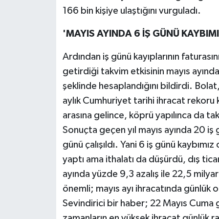
166 bin kişiye ulaştığını vurguladı.
'MAYIS AYINDA 6 İŞ GÜNÜ KAYBIM
Ardından iş günü kayıplarının faturasın
getirdiği takvim etkisinin mayıs ayında
şeklinde hesaplandığını bildirdi. Bolat
aylık Cumhuriyet tarihi ihracat rekoru
arasına gelince, köprü yapılınca da tak
Sonuçta geçen yıl mayıs ayında 20 iş g
günü çalışıldı. Yani 6 iş günü kaybımız
yaptı ama ithalatı da düşürdü, dış tica
ayında yüzde 9,3 azalış ile 22,5 milyar
önemli; mayıs ayı ihracatında günlük o
Sevindirici bir haber; 22 Mayıs Cuma 
zamanların en yüksek ihracat günlük ra