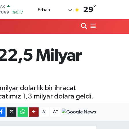
°
LAR
29
Erbaa
7069
%0.17
RO
0265
%0.01
RLİN
1897
%0.02
M ALTIN
8.49
%2.12
 22,5 Milyar
T100
887
%64
COIN
360,53
%-0.76
ilyar dolarlık bir ihracat
atımız 1,3 milyar dolara geldi.
-
+
A
A