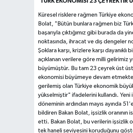
'TÜRK EKONOMİSİ 23 ÇEYREKTİR 
Küresel risklere rağmen Türkiye ekono
Bolat, "Bütün bunlara rağmen biz Türk
başarıyla çıktığımız gibi burada da yi
noktasında, ihracat ve dış dengeler no
Şoklara karşı, krizlere karşı dayanıklı 
açıklanan verilere göre milli gelirimi
büyümüştür. Bu tam 23 çeyrek üst üste
ekonomisi büyümeye devam etmektedi
gerilemiş olan Türkiye ekonomik büyükl
yükselmiştir" ifadelerini kullandı. Yeni 
döneminin ardından mayıs ayında 51'e 
bildiren Bakan Bolat, işsizlik oranının
etti. Bakan Bolat, bu verilerin işsizlik
tek haneli seviyesini koruduğunu göst