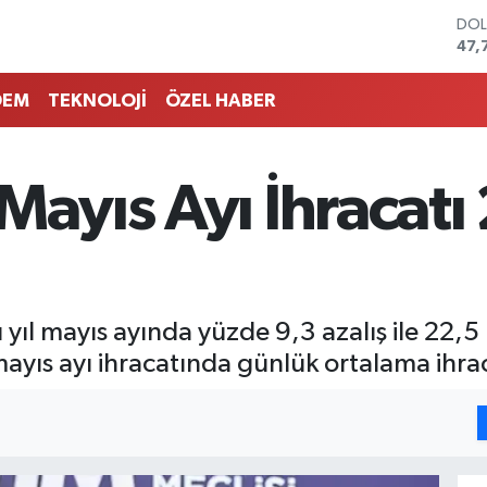
DO
47,
EU
55,
DEM
TEKNOLOJİ
ÖZEL HABER
STE
64,
GRA
661
Mayıs Ayı İhracatı
BİS
13.
BIT
64.
ıl mayıs ayında yüzde 9,3 azalış ile 22,5 m
ayıs ayı ihracatında günlük ortalama ihrac