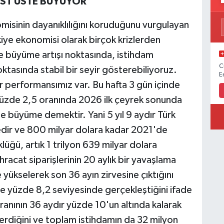
ÜST ÜSTE BÜYÜYOR'
misinin dayanıklılığını koruduğunu vurgulayan
iye ekonomisi olarak birçok krizlerden
ne büyüme artışı noktasında, istihdam
C
ktasında stabil bir seyir gösterebiliyoruz.
E
bir performansımız var. Bu hafta 3 gün içinde
z yüzde 2,5 oranında 2026 ilk çeyrek sonunda
 büyüme demektir. Yani 5 yıl 9 aydır Türk
r ve 800 milyar dolara kadar 2021'de
üğü, artık 1 trilyon 639 milyar dolara
ihracat siparişlerinin 20 aylık bir yavaşlama
yükselerek son 36 ayın zirvesine çıktığını
 ise yüzde 8,2 seviyesinde gerçekleştiğini ifade
 oranının 36 aydır yüzde 10'un altında kalarak
erdiğini ve toplam istihdamın da 32 milyon