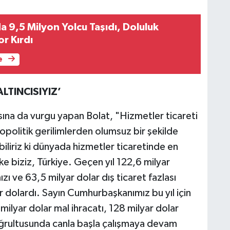
9,5 Milyon Yolcu Taşıdı, Doluluk
r Kırdı
e
LTINCISIYIZ’
sına da vurgu yapan Bolat, "Hizmetler ticareti
opolitik gerilimlerden olumsuz bir şekilde
biliriz ki dünyada hizmetler ticaretinde en
lke biziz, Türkiye. Geçen yıl 122,6 milyar
zı ve 63,5 milyar dolar dış ticaret fazlası
ar dolardı. Sayın Cumhurbaşkanımız bu yıl için
milyar dolar mal ihracatı, 128 milyar dolar
oğrultusunda canla başla çalışmaya devam