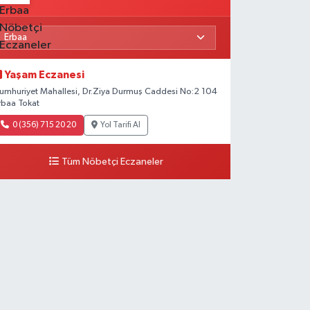
Yaşam Eczanesi
umhuriyet Mahallesi, Dr.Ziya Durmuş Caddesi No:2 104
rbaa Tokat
0 (356) 715 20 20
Yol Tarifi Al
Tüm Nöbetçi Eczaneler