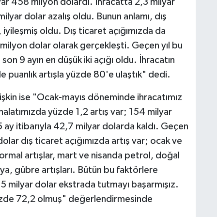
yar 458 milyon dolardı. İhracatta 2,3 milyar
milyar dolar azalış oldu. Bunun anlamı, dış
, iyileşmiş oldu. Dış ticaret açığımızda da
milyon dolar olarak gerçekleşti. Geçen yıl bu
on 9 ayın en düşük iki açığı oldu. İhracatın
e puanlık artışla yüzde 80'e ulaştık" dedi.
 ilişkin ise "Ocak-mayıs döneminde ihracatımız
thalatımızda yüzde 1,2 artış var; 154 milyar
 5 ay itibarıyla 42,7 milyar dolarda kaldı. Geçen
dolar dış ticaret açığımızda artış var; ocak ve
ormal artışlar, mart ve nisanda petrol, doğal
ya, gübre artışları. Bütün bu faktörlere
,5 milyar dolar ekstrada tutmayı başarmışız.
 yüzde 72,2 olmuş" değerlendirmesinde