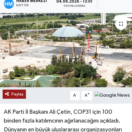
HABER MERKEZİ
04.06.2026 - 13:01
EDITÖR
YAYINLANMA
Paylaş
-
+
A
A
AK Parti İl Başkanı Ali Çetin, COP31 için 100
binden fazla katılımcının ağırlanacağını açıkladı.
Dünyanın en büyük uluslararası organizasyonları