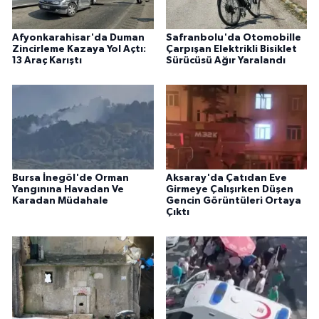
Afyonkarahisar'da Duman
Safranbolu'da Otomobille
Zincirleme Kazaya Yol Açtı:
Çarpışan Elektrikli Bisiklet
13 Araç Karıştı
Sürücüsü Ağır Yaralandı
Bursa İnegöl'de Orman
Aksaray'da Çatıdan Eve
Yangınına Havadan Ve
Girmeye Çalışırken Düşen
Karadan Müdahale
Gencin Görüntüleri Ortaya
Çıktı