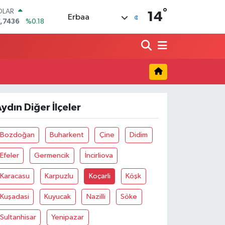
°
OLAR
14
Erbaa
,7436
%0.18
URO
,2510
%0.32
ERLİN
,4811
%0.38
AM ALTIN
660.55
%0.03
ST100
.779
%-14
ydın Diğer İlçeler
TCOIN
.960,21
%0.87
Bozdoğan
Buharkent
Çine
Didim
Efeler
Germencik
İncirliova
Karacasu
Karpuzlu
Koçarli
Köşk
Kuşadasi
Kuyucak
Nazilli
Söke
Sultanhisar
Yenipazar