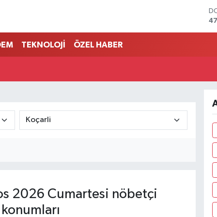
D
47
E
55
DEM
TEKNOLOJİ
ÖZEL HABER
ST
64
GR
6
Bİ
13
A
BI
64
s 2026 Cumartesi nöbetçi
 konumları