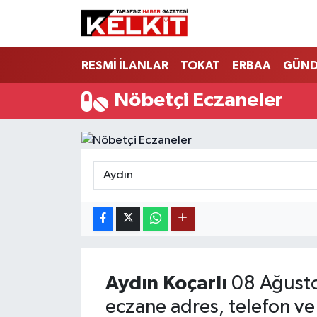
RESMİ İLANLAR
TOKAT
ERBAA
GÜN
Nöbetçi Eczaneler
Aydın
Koçarlı
08 Ağusto
eczane adres, telefon ve