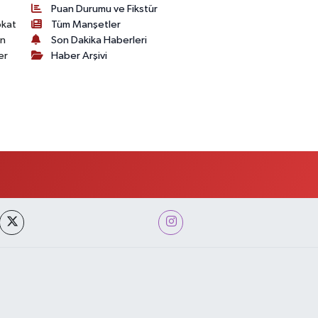
Puan Durumu ve Fikstür
okat
Tüm Manşetler
on
Son Dakika Haberleri
er
Haber Arşivi