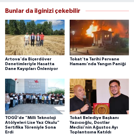
Bunlar da ilginizi çekebilir
Artova'da Biçerdöver
Tokat'ta Tarihi Pervane
Denetimleriyle Hasatta
Hamamı'nda Yangın Paniği
Dane Kayıpları Önleniyor
TOGÜ’de “Milli Teknoloji
Tokat Belediye Başkanı
Atölyeleri Lise Yaz Okulu”
Yazıcıoğlu, Dostlar
Sertifika Töreniyle Sona
Meclisi'nin Ağustos Ayı
Erdi
Toplantısına Katıldı