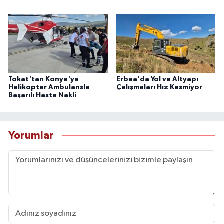
Tokat'tan Konya'ya
Erbaa'da Yol ve Altyapı
Helikopter Ambulansla
Çalışmaları Hız Kesmiyor
Başarılı Hasta Nakli
Yorumlar