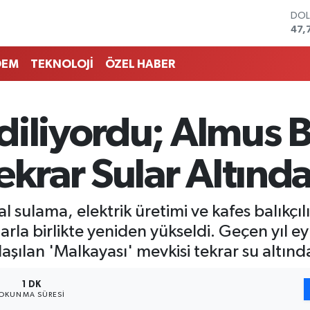
DO
47,
EU
55,
DEM
TEKNOLOJİ
ÖZEL HABER
STE
64,
GRA
657
iliyordu; Almus B
BİS
13.
BIT
ekrar Sular Altında
64.
l sulama, elektrik üretimi ve kafes balıkçı
arla birlikte yeniden yükseldi. Geçen yıl ey
aşılan 'Malkayası' mevkisi tekrar su altında
1 DK
OKUNMA SÜRESI