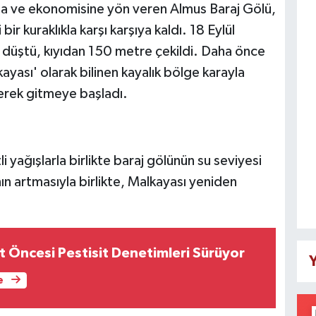
ına ve ekonomisine yön veren Almus Baraj Gölü,
r kuraklıkla karşı karşıya kaldı. 18 Eylül
 düştü, kıyıdan 150 metre çekildi. Daha önce
ayası' olarak bilinen kayalık bölge karayla
erek gitmeye başladı.
i yağışlarla birlikte baraj gölünün su seviyesi
nın artmasıyla birlikte, Malkayası yeniden
t Öncesi Pestisit Denetimleri Sürüyor
Y
e