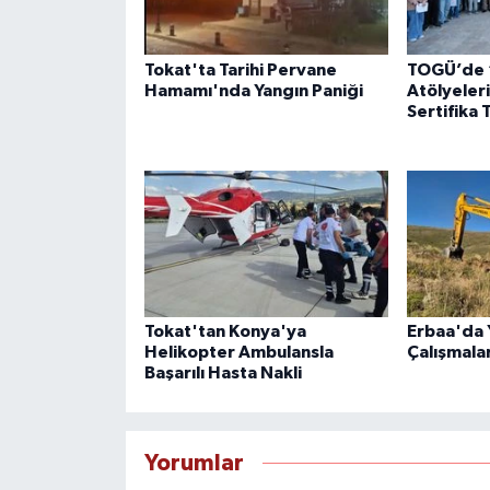
Tokat'ta Tarihi Pervane
TOGÜ’de “
Hamamı'nda Yangın Paniği
Atölyeleri
Sertifika 
Tokat'tan Konya'ya
Erbaa'da Y
Helikopter Ambulansla
Çalışmala
Başarılı Hasta Nakli
Yorumlar