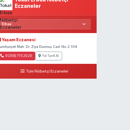
Eczaneler
Yaşam Eczanesi
umhuriyet Mah. Dr. Ziya Durmuş Cad. No:2 104
0 (356) 715 20 20
Yol Tarifi Al
Tüm Nöbetçi Eczaneler