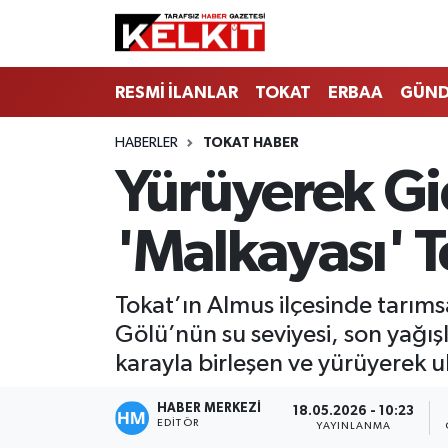
RESMİ İLANLAR
TOKAT
ERBAA
GÜN
HABERLER
TOKAT HABER
Yürüyerek Gid
'Malkayası' T
Tokat’ın Almus ilçesinde tarımsa
Gölü’nün su seviyesi, son yağışl
karayla birleşen ve yürüyerek ul
HABER MERKEZİ
18.05.2026 - 10:23
EDITÖR
YAYINLANMA