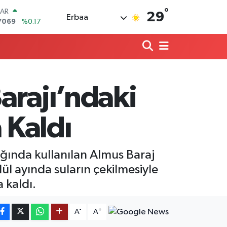
°
LAR
29
Erbaa
7069
%0.17
RO
0265
%0.01
RLİN
1897
%0.02
M ALTIN
4.81
%1.44
arajı’ndaki
T100
887
%64
COIN
 Kaldı
360,53
%-0.76
lığında kullanılan Almus Baraj
lül ayında suların çekilmesiyle
 kaldı.
-
+
A
A