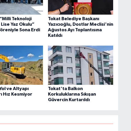
Milli Teknoloji
Tokat Belediye Başkanı
 Lise Yaz Okulu”
Yazıcıoğlu, Dostlar Meclisi'nin
Töreniyle Sona Erdi
Ağustos Ayı Toplantısına
Katıldı
ol ve Altyapı
Tokat'ta Balkon
rı Hız Kesmiyor
Korkuluklarına Sıkışan
Güvercin Kurtarıldı